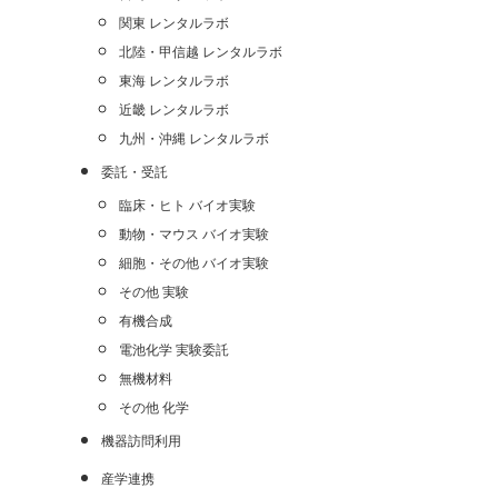
関東 レンタルラボ
北陸・甲信越 レンタルラボ
東海 レンタルラボ
近畿 レンタルラボ
九州・沖縄 レンタルラボ
委託・受託
臨床・ヒト バイオ実験
動物・マウス バイオ実験
細胞・その他 バイオ実験
その他 実験
有機合成
電池化学 実験委託
無機材料
その他 化学
機器訪問利用
産学連携