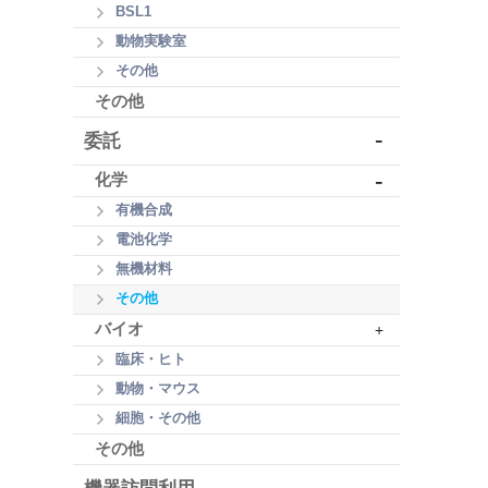
BSL1
動物実験室
その他
その他
-
委託
-
化学
有機合成
電池化学
無機材料
その他
バイオ
+
臨床・ヒト
動物・マウス
細胞・その他
その他