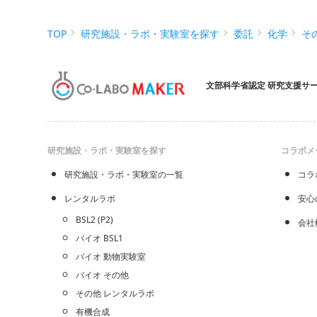
TOP
研究施設・ラボ・実験室を探す
委託
化学
そ
文部科学省認定 研究支援サ
研究施設・ラボ・実験室を探す
コラボメ
研究施設・ラボ・実験室の一覧
コラ
レンタルラボ
安心
BSL2 (P2)
会社
バイオ BSL1
バイオ 動物実験室
バイオ その他
その他 レンタルラボ
有機合成