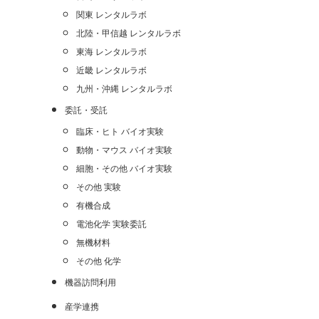
関東 レンタルラボ
北陸・甲信越 レンタルラボ
東海 レンタルラボ
近畿 レンタルラボ
九州・沖縄 レンタルラボ
委託・受託
臨床・ヒト バイオ実験
動物・マウス バイオ実験
細胞・その他 バイオ実験
その他 実験
有機合成
電池化学 実験委託
無機材料
その他 化学
機器訪問利用
産学連携