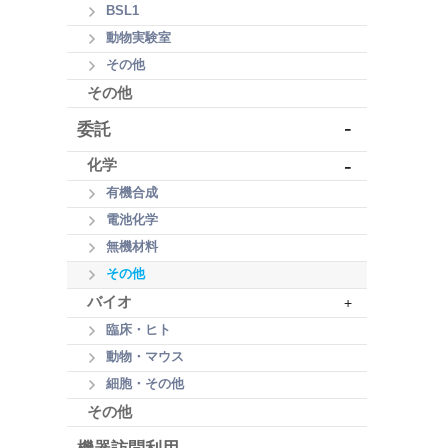
BSL1
動物実験室
その他
その他
-
委託
-
化学
有機合成
電池化学
無機材料
その他
バイオ
+
臨床・ヒト
動物・マウス
細胞・その他
その他