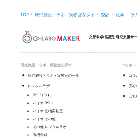
TOP
研究施設・ラボ・実験室を探す
委託
化学
そ
文部科学省認定 研究支援サ
研究施設・ラボ・実験室を探す
コラボメ
研究施設・ラボ・実験室の一覧
コラ
レンタルラボ
安心
BSL2 (P2)
会社
バイオ BSL1
バイオ 動物実験室
バイオ その他
その他 レンタルラボ
有機合成