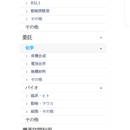
BSL1
動物実験室
その他
その他
-
委託
-
化学
有機合成
電池化学
無機材料
その他
バイオ
+
臨床・ヒト
動物・マウス
細胞・その他
その他