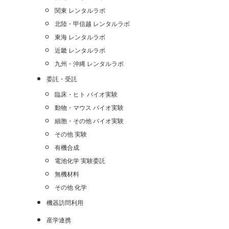
関東 レンタルラボ
北陸・甲信越 レンタルラボ
東海 レンタルラボ
近畿 レンタルラボ
九州・沖縄 レンタルラボ
委託・受託
臨床・ヒト バイオ実験
動物・マウス バイオ実験
細胞・その他 バイオ実験
その他 実験
有機合成
電池化学 実験委託
無機材料
その他 化学
機器訪問利用
産学連携