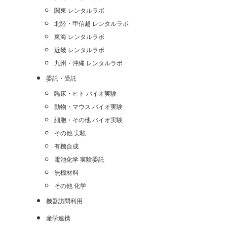
関東 レンタルラボ
北陸・甲信越 レンタルラボ
東海 レンタルラボ
近畿 レンタルラボ
九州・沖縄 レンタルラボ
委託・受託
臨床・ヒト バイオ実験
動物・マウス バイオ実験
細胞・その他 バイオ実験
その他 実験
有機合成
電池化学 実験委託
無機材料
その他 化学
機器訪問利用
産学連携