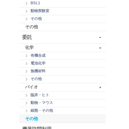
BSL1
動物実験室
その他
その他
-
委託
化学
+
有機合成
電池化学
無機材料
その他
バイオ
+
臨床・ヒト
動物・マウス
細胞・その他
その他