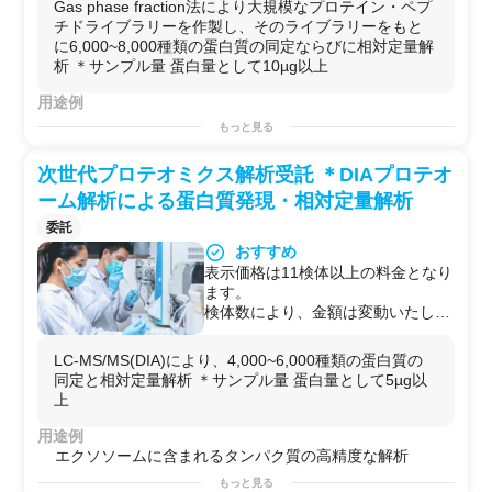
Gas phase fraction法により大規模なプロテイン・ペプ
能です。（追加料金）
チドライブラリーを作製し、そのライブラリーをもと
（サンプルがすでに何かの抽出液で
に6,000~8,000種類の蛋白質の同定ならびに相対定量解
溶解されている場合はサンプルクリ
析 ＊サンプル量 蛋白量として10µg以上
ーンアップ処理を強くお薦めいたし
ます）
用途例
・繰り返し測定のオプションもござ
エクソソームに含まれるタンパク質の高精度な解析
もっと見る
います。
次世代プロテオミクス解析受託 ＊DIAプロテオ
ーム解析による蛋白質発現・相対定量解析
委託
おすすめ
表示価格は11検体以上の料金となり
ます。
検体数により、金額は変動いたしま
す。
オプション：
LC-MS/MS(DIA)により、4,000~6,000種類の蛋白質の
・サンプルクリーンアップ処理も可
同定と相対定量解析 ＊サンプル量 蛋白量として5µg以
能です。（追加料金）
上
（サンプルがすでに何かの抽出液で
溶解されている場合はサンプルクリ
用途例
ーンアップ処理を強くお薦めいたし
エクソソームに含まれるタンパク質の高精度な解析
ます）
もっと見る
・繰り返し測定のオプションもござ