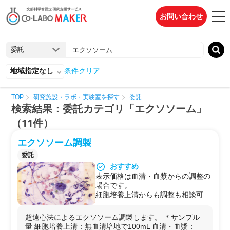
お問い合わせ
地域指定なし
条件クリア
TOP
研究施設・ラボ・実験室を探す
委託
検索結果：委託カテゴリ「エクソソーム」
（11件）
エクソソーム調製
委託
おすすめ
表示価格は血清・血漿からの調整の
場合です。
細胞培養上清からも調整も相談可能
です。
（エクソソームが十分取れなかった
超遠心法によるエクソソーム調製します。 ＊サンプル
場合も同じ金額となります）
量 細胞培養上清：無血清培地で100mL 血清・血漿：