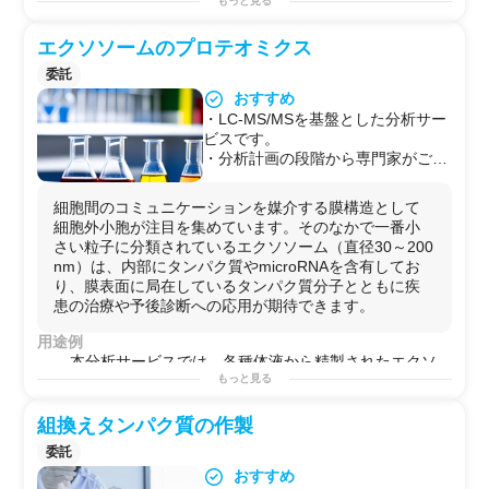
の金額についてはお問合せくださ
もっと見る
造を認識する抗体を作製・選択
い。
エクソソームのプロテオミクス
委託
おすすめ
・LC-MS/MSを基盤とした分析サー
ビスです。
・分析計画の段階から専門家がご相
談に応じます。
・ご提供試料の前処理からデータ解
細胞間のコミュニケーションを媒介する膜構造として
析まで国内で完結させます（一気通
細胞外小胞が注目を集めています。そのなかで一番小
貫）。
さい粒子に分類されているエクソソーム（直径30～200
・臨床試料の分析も実績多数です。
nm）は、内部にタンパク質やmicroRNAを含有してお
・他社に依頼してうまくいかなかっ
り、膜表面に局在しているタンパク質分子とともに疾
た試料についてもぜひご相談くださ
患の治療や予後診断への応用が期待できます。
い。むずかしい分析は大歓迎です。
用途例
本分析サービスでは、各種体液から精製されたエクソ
ソーム画分を分析の対象としています。
もっと見る
・培養上清
・血漿/血清
組換えタンパク質の作製
・尿
委託
・その他
おすすめ
バイオマーカー探索やエクソソーム単離法の開発など