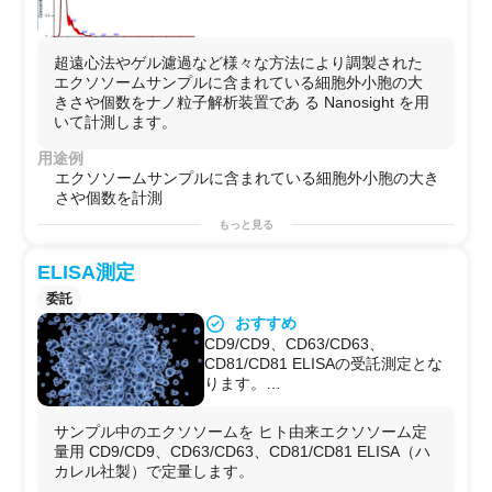
超遠心法やゲル濾過など様々な方法により調製された
エクソソームサンプルに含まれている細胞外小胞の大
きさや個数をナノ粒子解析装置であ る Nanosight を用
いて計測します。
用途例
エクソソームサンプルに含まれている細胞外小胞の大き
さや個数を計測
もっと見る
ELISA測定
委託
おすすめ
CD9/CD9、CD63/CD63、
CD81/CD81 ELISAの受託測定とな
ります。
表示価格は１プレートあたりの料金
です。
サンプル中のエクソソームを ヒト由来エクソソーム定
量用 CD9/CD9、CD63/CD63、CD81/CD81 ELISA（ハ
カレル社製）で定量します。