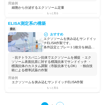
用途例
細胞から分泌するエクソソーム定量
もっと見る
ELISA測定系の構築
委託
おすすめ
エクソソームを挟み込むサンドイッ
チELISA作製です。
条件設定とプレート1枚分を納品い
たします。
任意の抗体を標識、固相（抗CD9）
・抗テトラスパニン抗体でエクソソームを捕捉 ・エク
抗体と組み合わせとなります。
ソソーム表面抗原に対する標識抗体でサンドイッチ ・
標準試薬はカスタマー様のご用意と
標識抗体のカスタム調製（市販抗体でもOK） ・独自技
なります。
術による標準試薬の作製
用途例
エクソソームを挟み込むサンドイッチELISA作製
もっと見る