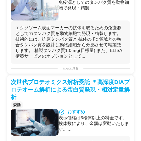
免疫源としてのタンパク質を動物細
にご利用いただけます。
胞で発現・精製
エクソソーム表面マーカーの抗体を取るための免疫源
としてのタンパク質を動物細胞で発現・精製します。
技術的には、抗原タンパク質と 抗体の Fc 領域との融
合タンパク質を設計し動物細胞から分泌させて精製致
します。 精製タンパク質1.0 mg(目標量) また、ELISA
構築サービスのオプションとして...
もっと見る
次世代プロテオミクス解析受託 ＊高深度DIAプ
ロテオーム解析による蛋白質発現・相対定量解
析
委託
おすすめ
表示価格は6検体以上の料金です。
検体数により、金額は変動いたしま
す。
オプション：
・サンプルクリーンアップ処理も可