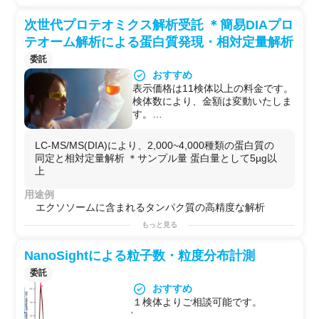
います。
次世代プロテオミクス解析受託 ＊簡易DIAプロ
テオーム解析による蛋白質発現・相対定量解析
委託
おすすめ
表示価格は11検体以上の料金です。
検体数により、金額は変動いたしま
す。
オプション：
・サンプルクリーンアップ処理も可
LC-MS/MS(DIA)により、2,000~4,000種類の蛋白質の
能です。（追加料金）
同定と相対定量解析 ＊サンプル量 蛋白量として5µg以
（サンプルがすでに何かの抽出液で
上
溶解されている場合はサンプルクリ
ーンアップ処理を強くお薦めいたし
用途例
ます）
エクソソームに含まれるタンパク質の高精度な解析
もっと見る
NanoSightによる粒子数・粒度分布計測
委託
おすすめ
１検体よりご相談可能です。