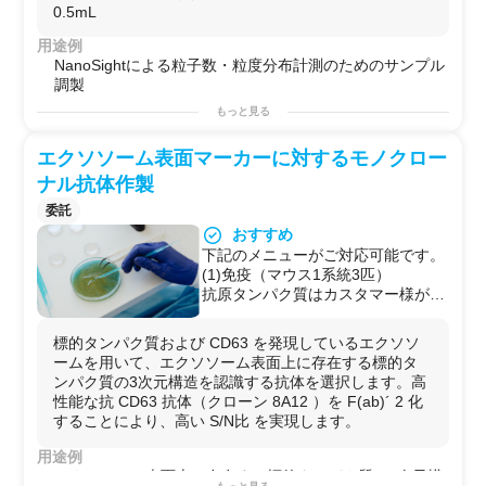
0.5mL
用途例
NanoSightによる粒子数・粒度分布計測のためのサンプル
調製
もっと見る
エクソソーム表面マーカーに対するモノクロー
ナル抗体作製
委託
おすすめ
下記のメニューがご対応可能です。
(1)免疫（マウス1系統3匹）
抗原タンパク質はカスタマー様がご
用意。マウスに免疫し、抗体価の確
認まで。
標的タンパク質および CD63 を発現しているエクソソ
(2)細胞融合し、エクソソームなど
ームを用いて、エクソソーム表面上に存在する標的タ
を用いたスクリーニング
ンパク質の3次元構造を認識する抗体を選択します。高
(3)精製抗体とハイブリドーマ（3ク
性能な抗 CD63 抗体（クローン 8A12 ）を F(ab)´ 2 化
ローンまで）納品
することにより、高い S/N比 を実現します。
(4)抗体の大量調製
表示価格は、(1)免疫（マウス1系統
用途例
3匹）となります。その他メニュー
エクソソーム表面上に存在する標的タンパク質の3次元構