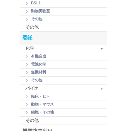
BSL1
動物実験室
その他
その他
-
委託
化学
+
有機合成
電池化学
無機材料
その他
バイオ
+
臨床・ヒト
動物・マウス
細胞・その他
その他