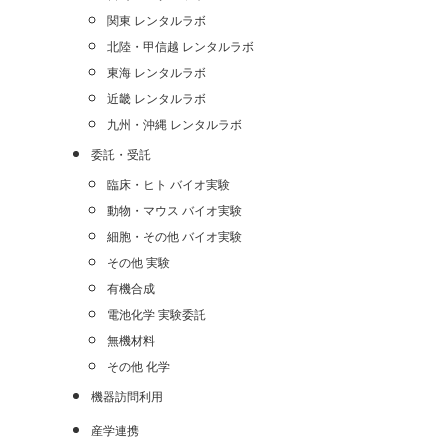
関東 レンタルラボ
北陸・甲信越 レンタルラボ
東海 レンタルラボ
近畿 レンタルラボ
九州・沖縄 レンタルラボ
委託・受託
臨床・ヒト バイオ実験
動物・マウス バイオ実験
細胞・その他 バイオ実験
その他 実験
有機合成
電池化学 実験委託
無機材料
その他 化学
機器訪問利用
産学連携