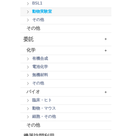
BSL1
動物実験室
その他
その他
委託
+
化学
+
有機合成
電池化学
無機材料
その他
バイオ
+
臨床・ヒト
動物・マウス
細胞・その他
その他