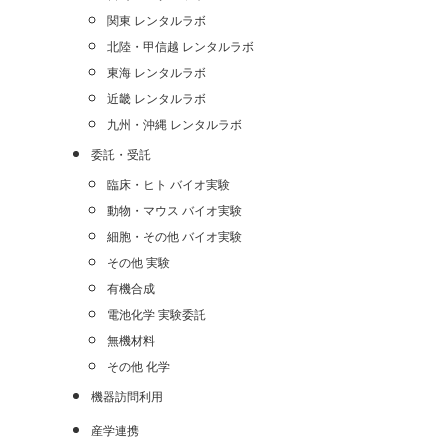
関東 レンタルラボ
北陸・甲信越 レンタルラボ
東海 レンタルラボ
近畿 レンタルラボ
九州・沖縄 レンタルラボ
委託・受託
臨床・ヒト バイオ実験
動物・マウス バイオ実験
細胞・その他 バイオ実験
その他 実験
有機合成
電池化学 実験委託
無機材料
その他 化学
機器訪問利用
産学連携