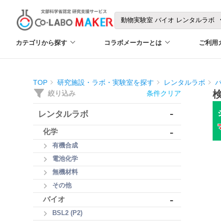
カテゴリから探す
コラボメーカーとは
ご利用
TOP
研究施設・ラボ・実験室を探す
レンタルラボ
絞り込み
条件クリア
-
レンタルラボ
-
化学
有機合成
電池化学
無機材料
その他
-
バイオ
BSL2 (P2)