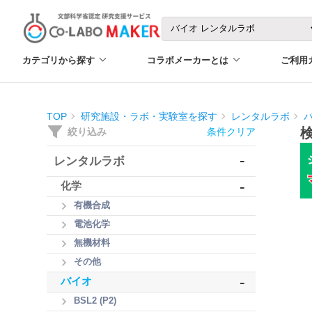
カテゴリから探す
コラボメーカーとは
ご利用
TOP
研究施設・ラボ・実験室を探す
レンタルラボ
絞り込み
条件クリア
-
レンタルラボ
-
化学
有機合成
電池化学
無機材料
その他
-
バイオ
BSL2 (P2)