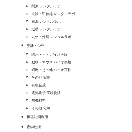
関東 レンタルラボ
北陸・甲信越 レンタルラボ
東海 レンタルラボ
近畿 レンタルラボ
九州・沖縄 レンタルラボ
委託・受託
臨床・ヒト バイオ実験
動物・マウス バイオ実験
細胞・その他 バイオ実験
その他 実験
有機合成
電池化学 実験委託
無機材料
その他 化学
機器訪問利用
産学連携