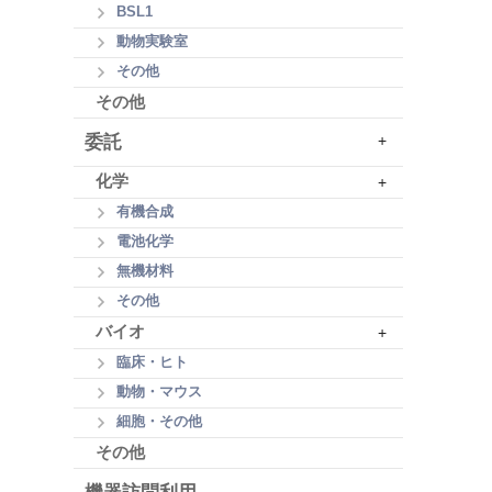
BSL1
動物実験室
その他
その他
委託
+
化学
+
有機合成
電池化学
無機材料
その他
バイオ
+
臨床・ヒト
動物・マウス
細胞・その他
その他