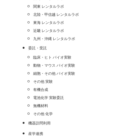
関東 レンタルラボ
北陸・甲信越 レンタルラボ
東海 レンタルラボ
近畿 レンタルラボ
九州・沖縄 レンタルラボ
委託・受託
臨床・ヒト バイオ実験
動物・マウス バイオ実験
細胞・その他 バイオ実験
その他 実験
有機合成
電池化学 実験委託
無機材料
その他 化学
機器訪問利用
産学連携