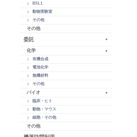
BSL1
動物実験室
その他
その他
委託
+
化学
+
有機合成
電池化学
無機材料
その他
バイオ
+
臨床・ヒト
動物・マウス
細胞・その他
その他