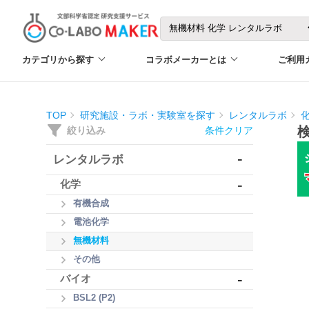
カテゴリから探す
コラボメーカーとは
ご利用
TOP
研究施設・ラボ・実験室を探す
レンタルラボ
絞り込み
条件クリア
-
レンタルラボ
-
化学
有機合成
電池化学
無機材料
その他
-
バイオ
BSL2 (P2)