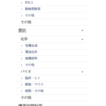
BSL1
動物実験室
その他
その他
委託
+
化学
+
有機合成
電池化学
無機材料
その他
バイオ
+
臨床・ヒト
動物・マウス
細胞・その他
その他