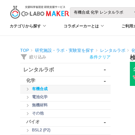
カテゴリから探す
コラボメーカーとは
ご利用
TOP
研究施設・ラボ・実験室を探す
レンタルラボ
絞り込み
条件クリア
-
レンタルラボ
-
化学
有機合成
電池化学
無機材料
その他
-
バイオ
BSL2 (P2)