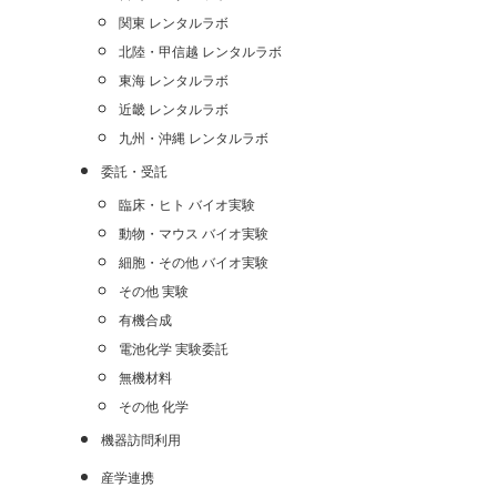
関東 レンタルラボ
北陸・甲信越 レンタルラボ
東海 レンタルラボ
近畿 レンタルラボ
九州・沖縄 レンタルラボ
委託・受託
臨床・ヒト バイオ実験
動物・マウス バイオ実験
細胞・その他 バイオ実験
その他 実験
有機合成
電池化学 実験委託
無機材料
その他 化学
機器訪問利用
産学連携