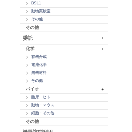
BSL1
動物実験室
その他
その他
委託
+
化学
+
有機合成
電池化学
無機材料
その他
バイオ
+
臨床・ヒト
動物・マウス
細胞・その他
その他