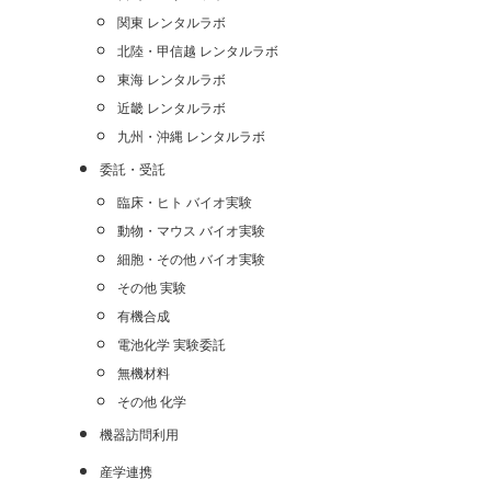
関東 レンタルラボ
北陸・甲信越 レンタルラボ
東海 レンタルラボ
近畿 レンタルラボ
九州・沖縄 レンタルラボ
委託・受託
臨床・ヒト バイオ実験
動物・マウス バイオ実験
細胞・その他 バイオ実験
その他 実験
有機合成
電池化学 実験委託
無機材料
その他 化学
機器訪問利用
産学連携