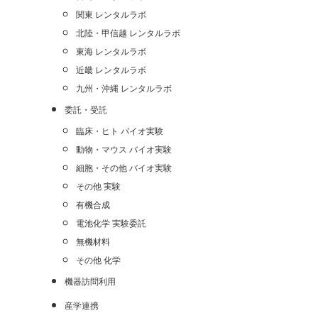
関東 レンタルラボ
北陸・甲信越 レンタルラボ
東海 レンタルラボ
近畿 レンタルラボ
九州・沖縄 レンタルラボ
委託・受託
臨床・ヒト バイオ実験
動物・マウス バイオ実験
細胞・その他 バイオ実験
その他 実験
有機合成
電池化学 実験委託
無機材料
その他 化学
機器訪問利用
産学連携