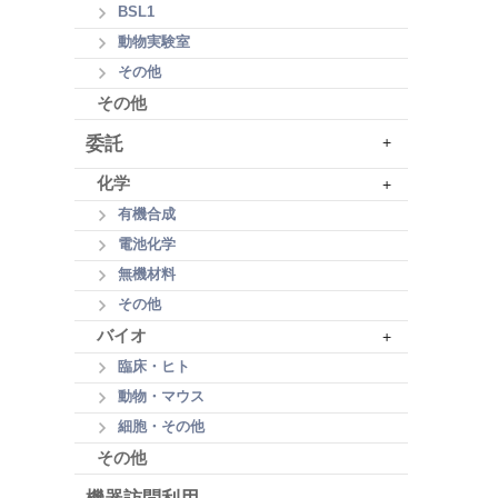
BSL1
動物実験室
その他
その他
委託
+
化学
+
有機合成
電池化学
無機材料
その他
バイオ
+
臨床・ヒト
動物・マウス
細胞・その他
その他