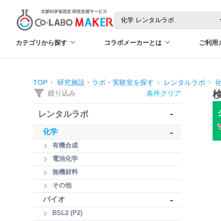
カテゴリから探す
コラボメーカーとは
ご利用
TOP
研究施設・ラボ・実験室を探す
レンタルラボ
絞り込み
条件クリア
-
レンタルラボ
-
化学
有機合成
電池化学
無機材料
その他
-
バイオ
BSL2 (P2)