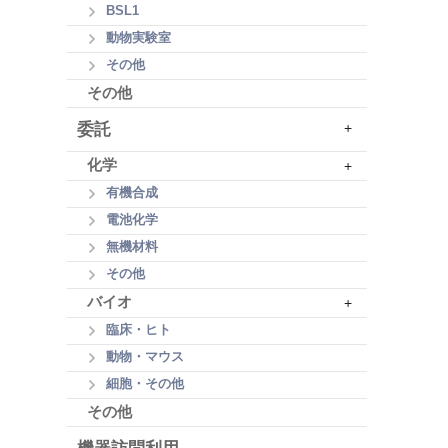
BSL1
動物実験室
その他
その他
委託
+
化学
+
有機合成
電池化学
無機材料
その他
バイオ
+
臨床・ヒト
動物・マウス
細胞・その他
その他