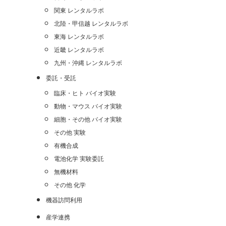
関東 レンタルラボ
北陸・甲信越 レンタルラボ
東海 レンタルラボ
近畿 レンタルラボ
九州・沖縄 レンタルラボ
委託・受託
臨床・ヒト バイオ実験
動物・マウス バイオ実験
細胞・その他 バイオ実験
その他 実験
有機合成
電池化学 実験委託
無機材料
その他 化学
機器訪問利用
産学連携