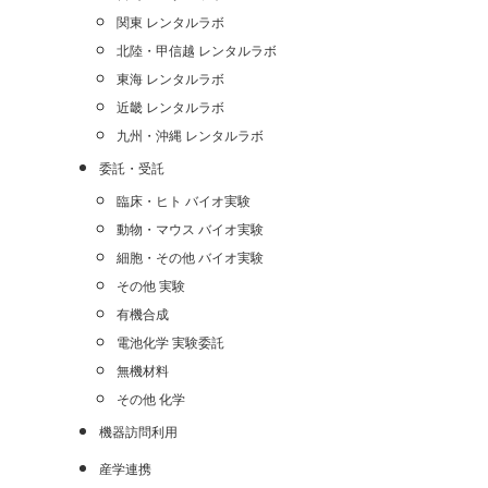
関東 レンタルラボ
北陸・甲信越 レンタルラボ
東海 レンタルラボ
近畿 レンタルラボ
九州・沖縄 レンタルラボ
委託・受託
臨床・ヒト バイオ実験
動物・マウス バイオ実験
細胞・その他 バイオ実験
その他 実験
有機合成
電池化学 実験委託
無機材料
その他 化学
機器訪問利用
産学連携