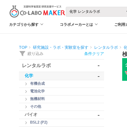
カテゴリから探す
コラボメーカーとは
ご利用
TOP
研究施設・ラボ・実験室を探す
レンタルラボ
絞り込み
条件クリア
-
レンタルラボ
-
化学
有機合成
電池化学
無機材料
その他
-
バイオ
BSL2 (P2)