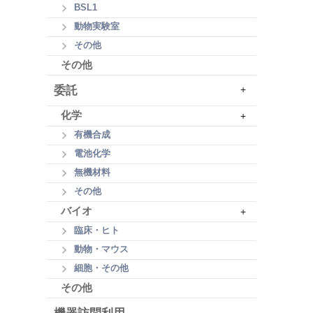
BSL1
動物実験室
その他
その他
委託
+
化学
+
有機合成
電池化学
無機材料
その他
バイオ
+
臨床・ヒト
動物・マウス
細胞・その他
その他