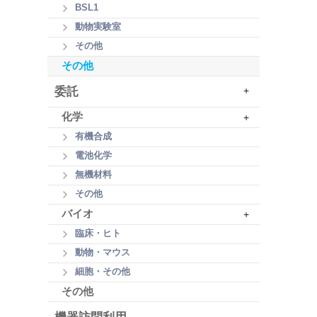
BSL1
動物実験室
その他
その他
委託
+
化学
+
有機合成
電池化学
無機材料
その他
バイオ
+
臨床・ヒト
動物・マウス
細胞・その他
その他