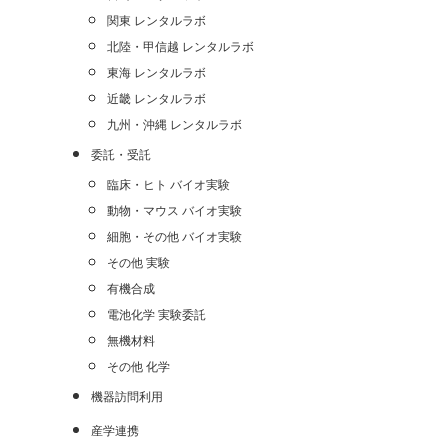
関東 レンタルラボ
北陸・甲信越 レンタルラボ
東海 レンタルラボ
近畿 レンタルラボ
九州・沖縄 レンタルラボ
委託・受託
臨床・ヒト バイオ実験
動物・マウス バイオ実験
細胞・その他 バイオ実験
その他 実験
有機合成
電池化学 実験委託
無機材料
その他 化学
機器訪問利用
産学連携