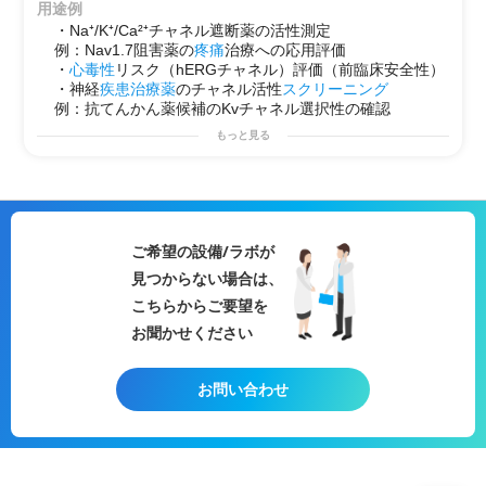
・神経系・心血管系創薬向けに最適
用途例
（例：抗てんかん、抗不整脈）
・Na⁺/K⁺/Ca²⁺チャネル遮断薬の活性測定
・試験方法の要望対応可能
例：Nav1.7阻害薬の
疼痛
治療への応用評価
・試験計画の立案可能
・
心毒性
リスク（hERGチャネル）評価（前臨床安全性）
・神経
疾患
治療薬
のチャネル活性
スクリーニング
例：抗てんかん薬候補のKvチャネル選択性の確認
もっと見る
ご希望の設備/ラボが
見つからない場合は、
こちらからご要望を
お聞かせください
お問い合わせ