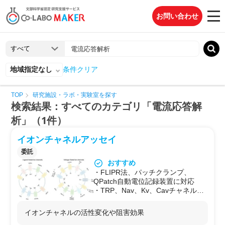
お問い合わせ
地域指定なし
条件クリア
TOP
研究施設・ラボ・実験室を探す
検索結果：すべてのカテゴリ「電流応答解
析」（1件）
イオンチャネルアッセイ
委託
おすすめ
・FLIPR法、パッチクランプ、
QPatch自動電位記録装置に対応
・TRP、Nav、Kv、Cavチャネルな
ど多様なイオンチャネルに対応
・薬物のチャネル遮断効果、活性化
イオンチャネルの活性変化や阻害効果
効果をリアルタイム測定