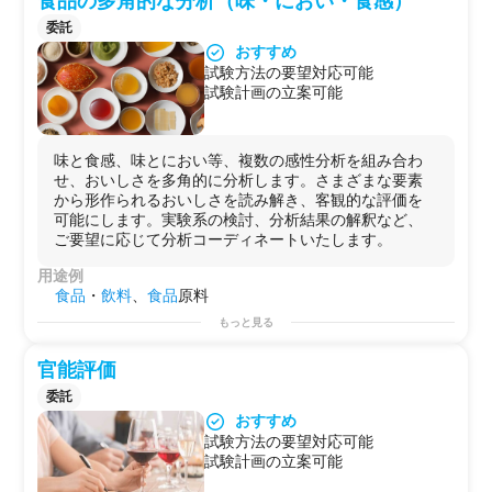
食品の多角的な分析（味・におい・食感）
委託
おすすめ
試験方法の要望対応可能
試験計画の立案可能
味と食感、味とにおい等、複数の感性分析を組み合わ
せ、おいしさを多角的に分析します。さまざまな要素
から形作られるおいしさを読み解き、客観的な評価を
可能にします。実験系の検討、分析結果の解釈など、
ご要望に応じて分析コーディネートいたします。
用途例
食品
・
飲料
、
食品
原料
もっと見る
官能評価
委託
おすすめ
試験方法の要望対応可能
試験計画の立案可能