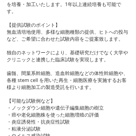
を培養・加工いたします。1年以上連続培養も可能で
す。
【提供試験のポイント】
無血清培地使用、多様な細胞種類の提供、ヒトへの投与
など、ご希望に合わせた試験内容をご提案致します。
独自のネットワークにより、基礎研究だけでなく大学や
クリニックと連携した臨床試験を実現します。
歯髄、間葉系幹細胞、造血幹細胞などの体性幹細胞や、
各種 stem cell を用いた再生・細胞医療を実施するお客
様より細胞加工の製造受託を行います。
【可能な試験例など】
・ノックダウン細胞や遺伝子編集細胞の樹立
・癌や老化細胞株を使った細胞増殖の評価
・炎症誘発性・抗炎症性試験
・粘液分泌試験
・ウイルス感染試験