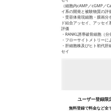
セイ
（細胞内cAMP／cGMP／
イ系の開発と被験物質の評
・受容体発現細胞・膜画分を
ド結合アッセイ、アッセイ
評価
・RANKL誘導破骨細胞（
・フローサイトメトリーに
・肝細胞株及びヒト初代肝
セイ
ユーザー登録限
無料登録で料金など全