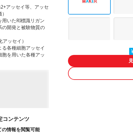
Ca2+アッセイ等、アッセ
価）
用いたRI標識リガン
系の開発と被験物質の
分化アッセイ）
よる各種細胞アッセイ
細胞を用いた各種アッ
定コンテンツ
ての情報を閲覧可能