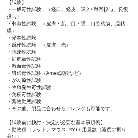
【試験】
・一般毒性試験 （経口、経皮、吸入/ 単回投与、反復
投与）
・刺激性試験 （皮膚・肌、目・眼、口腔粘膜、膣粘
膜）
・光毒性試験
・感作性試験 （皮膚、光）
・抗原性試験
・細胞毒性試験
・溶血毒性試験
・遺伝毒性試験（Ames試験など）
・がん原性試験
・生殖発生毒性試験
・免疫毒性試験
・薬物動態試験
・その他、製品に合わせたアレンジも可能です。
【試験前に検討・決定が必要な基本事項例】
・動物種（ラット、マウス..etc)＋用量数（濃度の振り
分け）