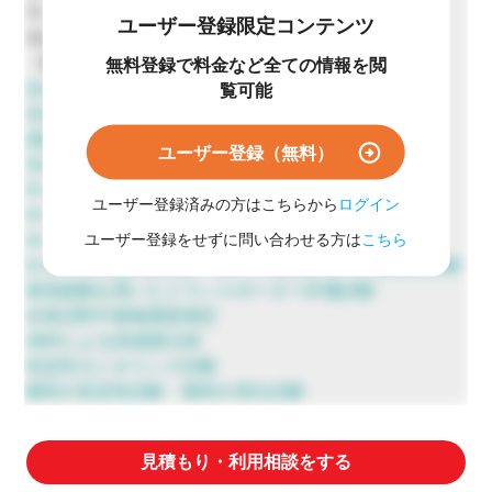
ラット組織分布:700万円～
ユーザー登録限定コンテンツ
その他の試験(マウス、イヌ、サル)については要相談
・他にも以下の実施が可能です
無料登録で料金など全ての情報を閲
合成（創薬研究支援）
覧可能
合成（開発研究支援）
放射性標識化合物の精製と保管
ユーザー登録（無料）
生合成による代謝物の調製
In vivo 薬物動態試験
ユーザー登録済みの方はこちらから
ログイン
In vivo 薬物動態試験（代謝試験）
In vitro 代謝試験(代謝酵素誘導試験・阻害試験など)
ユーザー登録をせずに問い合わせる方は
こちら
In vitro 共有結合試験 / Caco-2 細胞を用いた透過性試験
発現細胞を用いたトランスポーター評価試験
生体試料中薬物濃度測定
AMSによる高感度分析
安定性モニタリング試験
製剤の安定性試験・製剤の溶出試験
見積もり・利用相談をする