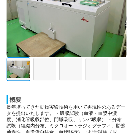
概要
長年培ってきた動物実験技術を用いて再現性のあるデー
タを提出いたします。 ・吸収試験（血液・血漿中濃
度、消化管吸収部位、門脈吸収、リンパ吸収） ・分布
試験（組織内分布、ミクロオートラジオグラフィ、胎盤
通過性、血漿蛋白結合、血球移行） ・排泄試験（尿，