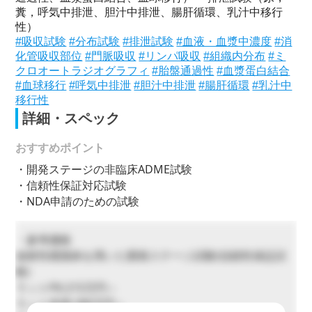
糞，呼気中排泄、胆汁中排泄、腸肝循環、乳汁中移行
性）
#吸収試験
#分布試験
#排泄試験
#血液・血漿中濃度
#消
化管吸収部位
#門脈吸収
#リンパ吸収
#組織内分布
#ミ
クロオートラジオグラフィ
#胎盤通過性
#血漿蛋白結合
#血球移行
#呼気中排泄
#胆汁中排泄
#腸肝循環
#乳汁中
移行性
詳細・スペック
おすすめポイント
・開発ステージの非臨床ADME試験
・信頼性保証対応試験
・NDA申請のための試験
・参考価格
放射性標識体を用いた開発ステージ試験(信頼性保証試
験)
ラットPK:215万円～
ラット排泄:286万円～