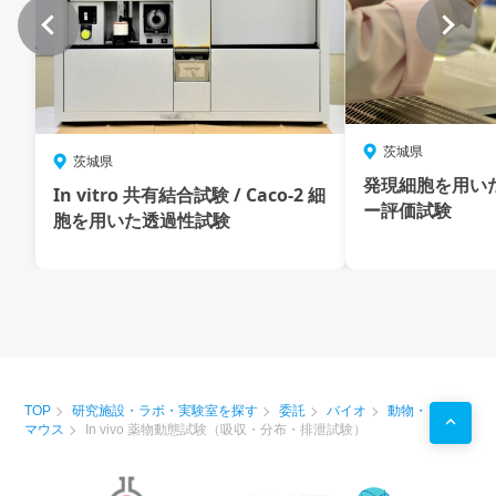
茨城県
茨城県
発現細胞を用い
In vitro 共有結合試験 / Caco-2 細
ー評価試験
胞を用いた透過性試験
TOP
研究施設・ラボ・実験室を探す
委託
バイオ
動物・
マウス
In vivo 薬物動態試験（吸収・分布・排泄試験）