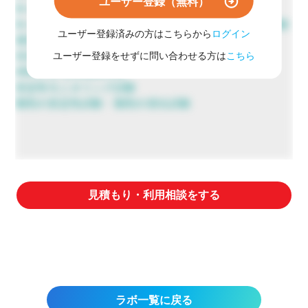
ユーザー登録（無料）
In vivo 薬物動態試験（代謝試験）
In vitro 共有結合試験 / Caco-2 細胞を用いた透過性試験
ユーザー登録済みの方はこちらから
ログイン
発現細胞を用いたトランスポーター評価試験
生体試料中薬物濃度測定
ユーザー登録をせずに問い合わせる方は
こちら
AMSによる高感度分析
安定性モニタリング試験
製剤の安定性試験・製剤の溶出試験
見積もり・利用相談をする
ラボ一覧に戻る