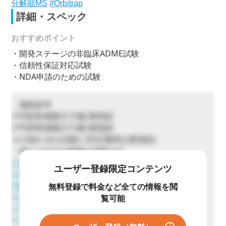
分解能MS
#Orbitrap
詳細・スペック
おすすめポイント
・開発ステージの非臨床ADME試験
・信頼性保証対応試験
・NDA申請のための試験
・価格参考
CYP阻害(複数分子種):要相談
CYP誘導(複数分子種):要相談
その他in vitro試験に対応(費用は要相談)
・他にも以下の実施が可能です
合成（創薬研究支援）
ユーザー登録限定コンテンツ
合成（開発研究支援）
放射性標識化合物の精製と保管
無料登録で料金など全ての情報を閲
生合成による代謝物の調製
覧可能
In vivo 薬物動態試験
In vivo 薬物動態試験（吸収・分布・排泄試験）