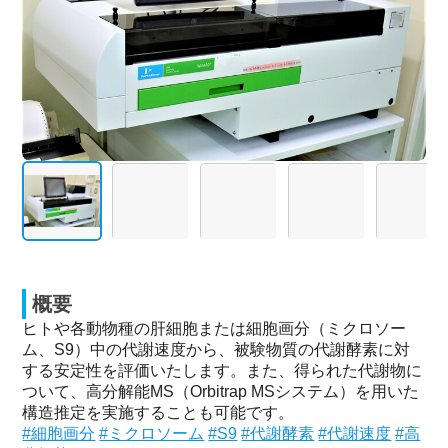
概要
ヒトや各動物種の肝細胞または細胞画分（ミクロソー
ム、S9）中の代謝速度から、被験物質の代謝酵素に対
する安定性を評価いたします。また、得られた代謝物に
ついて、高分解能MS（Orbitrap MSシステム）を用いた
構造推定を実施することも可能です。
#細胞画分
#ミクロソーム
#S9
#代謝酵素
#代謝速度
#高