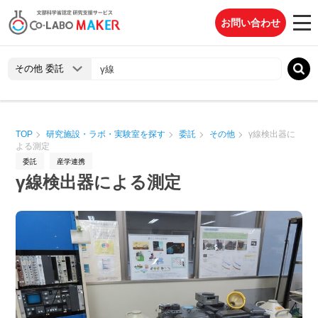
お問い合わせ
TOP
研究施設・ラボ・実験室を探す
委託
その他
γ線検出器に
よる測定
委託
産学連携
γ線検出器による測定