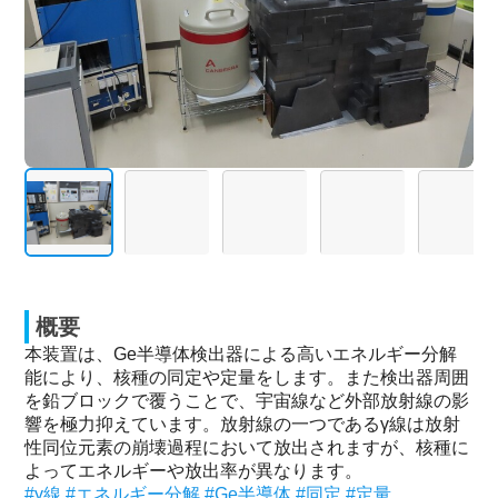
概要
本装置は、Ge半導体検出器による高いエネルギー分解
能により、核種の同定や定量をします。また検出器周囲
を鉛ブロックで覆うことで、宇宙線など外部放射線の影
響を極力抑えています。放射線の一つであるγ線は放射
性同位元素の崩壊過程において放出されますが、核種に
よってエネルギーや放出率が異なります。
#γ線
#エネルギー分解
#Ge半導体
#同定
#定量