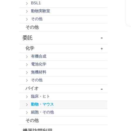
BSL1
動物実験室
その他
その他
-
委託
化学
+
有機合成
電池化学
無機材料
その他
-
バイオ
臨床・ヒト
動物・マウス
細胞・その他
その他