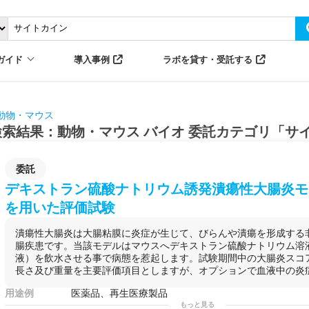
ガイド
導入事例
ラボを貸す・受託する
動物・マウス
検索結果：動物・マウス バイオ 委託カテゴリ「サ
委託
デキストラン硫酸ナトリウム誘発潰瘍性大腸炎モ
を用いた評価試験
潰瘍性大腸炎は大腸粘膜に炎症が生じて、びらんや潰瘍を形成する
腸疾患です。当該モデルはマウスへデキストラン硫酸ナトリウム溶液
液）を飲水させる事で病態を惹起します。試験期間中の大腸炎スコ
長さ及び重量を主要評価項目としますが、オプションで血液中の炎症性
用途例
医薬品、再生医療製品
もっと見る