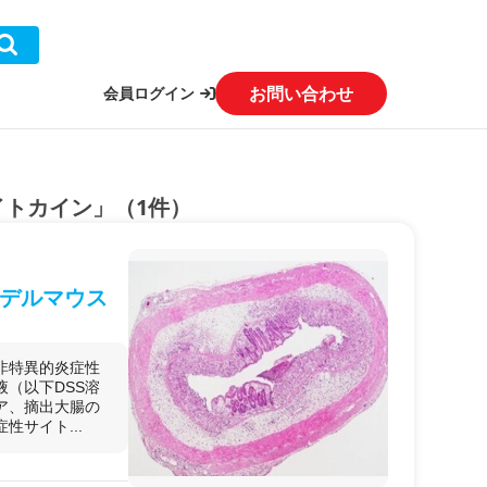
お問い合わせ
会員ログイン
イトカイン」（1件）
デルマウス
非特異的炎症性
（以下DSS溶
ア、摘出大腸の
サイト...