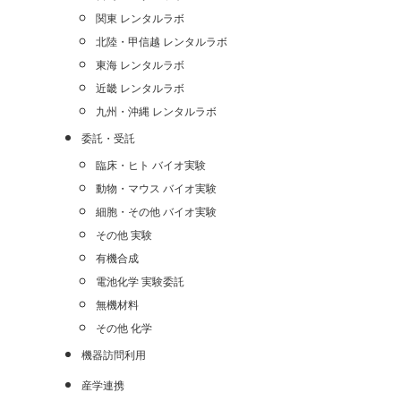
関東 レンタルラボ
北陸・甲信越 レンタルラボ
東海 レンタルラボ
近畿 レンタルラボ
九州・沖縄 レンタルラボ
委託・受託
臨床・ヒト バイオ実験
動物・マウス バイオ実験
細胞・その他 バイオ実験
その他 実験
有機合成
電池化学 実験委託
無機材料
その他 化学
機器訪問利用
産学連携