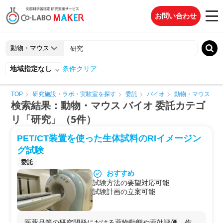
お問い合わせ
地域指定なし
条件クリア
TOP
研究施設・ラボ・実験室を探す
委託
バイオ
動物・マウス
検索結果：動物・マウス バイオ 委託カテゴ
リ「研究」（5件）
PET/CT装置を使った生体試料のRIイメージン
グ試験
委託
おすすめ
試験方法の要望対応可能
試験計画の立案可能
医薬品等の研究開発における薬物動態や薬効評価，作