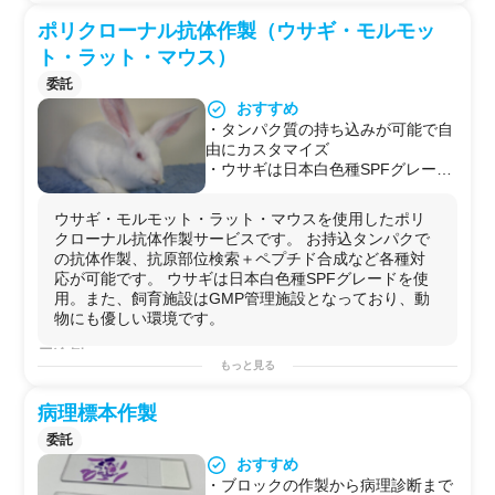
ポリクローナル抗体作製（ウサギ・モルモッ
ト・ラット・マウス）
委託
おすすめ
・タンパク質の持ち込みが可能で自
由にカスタマイズ
・ウサギは日本白色種SPFグレード
を使用
ウサギ・モルモット・ラット・マウスを使用したポリ
クローナル抗体作製サービスです。 お持込タンパクで
の抗体作製、抗原部位検索＋ペプチド合成など各種対
応が可能です。 ウサギは日本白色種SPFグレードを使
用。また、飼育施設はGMP管理施設となっており、動
物にも優しい環境です。
用途例
もっと見る
研究、臨床検査
病理標本作製
委託
おすすめ
・ブロックの作製から病理診断まで