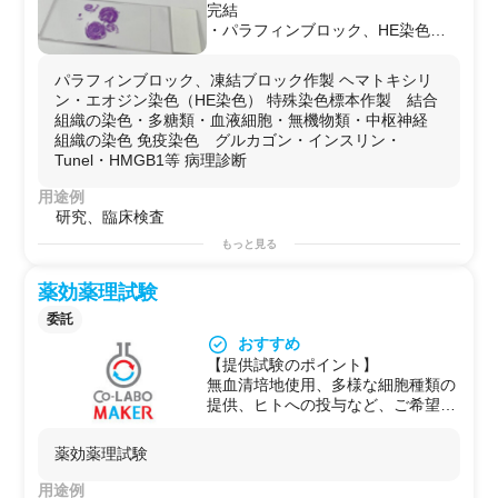
完結
・パラフィンブロック、HE染色、
特殊染色、免疫染色、病理診断など
も実施可能です。
パラフィンブロック、凍結ブロック作製 ヘマトキシリ
ン・エオジン染色（HE染色） 特殊染色標本作製 結合
組織の染色・多糖類・血液細胞・無機物類・中枢神経
組織の染色 免疫染色 グルカゴン・インスリン・
Tunel・HMGB1等 病理診断
用途例
研究、臨床検査
もっと見る
薬効薬理試験
委託
おすすめ
【提供試験のポイント】
無血清培地使用、多様な細胞種類の
提供、ヒトへの投与など、ご希望に
合わせた試験内容をご提案致しま
す。
薬効薬理試験
独自のネットワークにより、基礎研
究だけでなく大学やクリニックと連
用途例