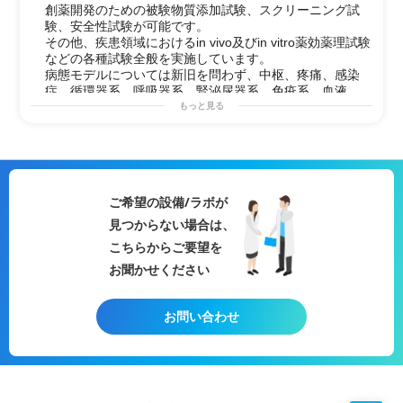
携した臨床試験を実現します。
創薬開発のための被験物質添加試験、スクリーニング試
創薬開発において、ターゲットバリ
験、安全性試験が可能です。
デーション、リード化合物の最適化
その他、疾患領域におけるin vivo及びin vitro薬効薬理試験
から安全性試験に至るさまざまな試
などの各種試験全般を実施しています。
験が必要とされています。生化学・
病態モデルについては新旧を問わず、中枢、疼痛、感染
分子生物学的な解析をはじめさまざ
症、循環器系、呼吸器系、腎泌尿器系、免疫系、血液
まな疾患領域におけるin vivo及びin
系、炎症、アレルギー、消化器系、皮膚、糖・脂質代謝
もっと見る
vitro薬効薬理試験などの試験全般を
系、がん、および in vitro薬効試験等、幅広い分野の試験
実施しています。
を受託しています。
また、薬物動態試験や病理組織学的
また、動物、遺伝子改変動物およびミュータント動物を
検査も実施可能です。
用いた試験も可能です。
【可能な試験例など】
・細胞増殖抑制/促進作用の評価
ご希望の設備/ラボが
・受容体発現細胞を用いたファンク
見つからない場合は、
ショナルアッセイ
こちらからご要望を
（細胞内cAMP／cGMP／Ca2+アッ
セイ等、アッセイ系の開発と被験物
お聞かせください
質の評価）
・受容体発現細胞・膜画分を用いた
RI標識リガンド結合アッセイ、アッ
お問い合わせ
セイ系の開発と被験物質の評価
・RANKL誘導破骨細胞（分化アッ
セイ）
・フローサイトメトリーによる各種
細胞アッセイ