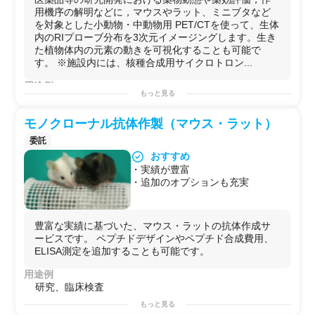
用機序の解明などに，マウスやラット、ミニブタなど
を対象とした小動物・中動物用 PET/CTを使って、生体
内のRIプローブ分布を3次元イメージングします。生き
た植物体内の元素の動きを可視化することも可能で
す。 ※施設内には、核種合成用サイクロトロン...
用途例
もっと見る
医薬品・化粧品・食品・農業（育種・農薬・肥料等）
生体試料:ミニブタ、マウス、ラット、植物
モノクローナル抗体作製（マウス・ラット）
委託
おすすめ
・実績が豊富
・追加のオプションも充実
豊富な実績に基づいた、マウス・ラットの抗体作成サ
ービスです。 ペプチドデザインやペプチド合成費用、
ELISA測定を追加することも可能です。
用途例
研究、臨床検査
もっと見る