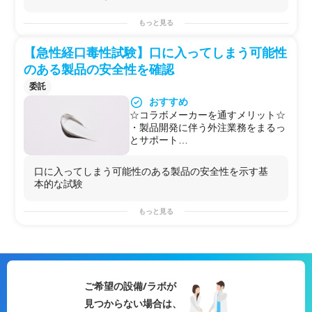
【安全性試験委託サービスのポイン
ト】
もっと見る
☆お客様のお困りごとをヒアリン
グ、目的に合わせて試験内容をご提
【急性経口毒性試験】口に入ってしまう可能性
案
☆具体的な試験内容の決定をサポー
のある製品の安全性を確認
ト
委託
☆コンシェルジュはすでに知見があ
おすすめ
るので、予算・納期に合わせて、複
数の試験先から最適な試験先をご紹
☆コラボメーカーを通すメリット☆
介
・製品開発に伴う外注業務をまるっ
☆複数の試験先とのやり取りをコン
とサポート
シェルジュが行うので、お客様の業
・抗菌・抗ウイルス試験・安全性試
務負担軽減
験・有効性試験などもまとめて受託
口に入ってしまう可能性のある製品の安全性を示す基
☆エンドユーザー様への説明や試験
可能
本的な試験
結果の取り扱いについてもご相談可
【安全性試験委託サービスのポイン
能
ト】
もっと見る
詳細は製品開発担当者様向け【安全
☆お客様のお困りごとをヒアリン
性試験 委託サービス】もご覧くだ
グ、目的に合わせて試験内容をご提
さい。
案
【用途例】
☆具体的な試験内容の決定をサポー
医薬品において
ト
☆反復投与毒性試験での容量設定
☆コンシェルジュはすでに知見があ
ご希望の設備/ラボが
☆臨床試験での初回投与量設定
るので、予算・納期に合わせて、複
見つからない場合は、
☆大量摂取した場合の想定状況の把
数の試験先から最適な試験先をご紹