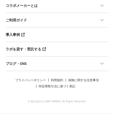
（試験）
相談ください。（SIAA、STなど）
コラボメーカーとは
臨床適用経路（経口、経皮、静脈内
【概要】
投与等）から投与する。
口に入ってしまう可能性のある製品
急性の毒性徴候を把握できる適切な
の安全性を示す基本的な毒性試験
ご利用ガイド
用量段階を設けて行う。
【試験施設の特徴】
（観察）
GLP適合施設での試験も可能なの
毒性徴候の種類、程度、発現、推移
で、医薬品も安心して試験できま
及び可逆性を、用量と時間との関連
す。
導入事例
で観察、記録する。（観察期間：１
SIAA認証に必要な試験も可能です。
４日間）
製品特性に合わせて、必要な試験内
観察ポイント：一般状態、体重変化
容をご提案致します。
ラボを貸す・受託する
（剖検）観察終了時、肉眼的観察）
＊試験先は推進の場合開示させてい
を実施
ただきます。
（結果・考察）観察・剖検結果をま
【試験対象品】
ブログ・SNS
とめ、考察する。
ペット用製品、医薬品、医薬部外
【その他】血液検査、病理組織学的
品、工業製品、化学物質...etc
検査も実施可能
【試験】
【試験前に検討・決定が必要な基本
●OECD TG420ガイドライン参照
プライバシーポリシー
利用規約
保険に関する注意事項
事項例】
（急性経口毒性試験－固定用量法）
特定商取引法に基づく表記
・動物種（モルモット、マウ
【使用動物】ラット又はマウス 製
ス..etc)＋用量数（使用動物数を決
品区分によっては、動物種の変更可
定）
【動物数】 1群5匹 x 用量数（濃
© 株式会社Co-LABO MAKER. All Rights Reserved.
・被験物質の投与量
度）
・体重測定等の頻度
用量数の決定には、予想される毒性
【試験結果のご利用に関して】
の高さや毒性が未知または平易に予