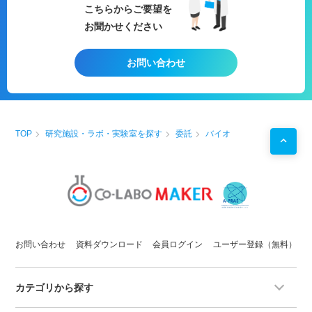
握
介
こちらからご要望を
【概要】
☆複数の試験先とのやり取りをコン
お聞かせください
被験物質を哺乳動物に一回投与した
シェルジュが行うので、お客様の業
ときの毒性を質的量的に明らかにす
務負担軽減
る試験
☆エンドユーザー様への説明や試験
お問い合わせ
【試験施設の特徴】
結果の取り扱いについてもご相談可
GLP適合施設での試験も可能なの
能
で、医薬品も安心して試験できま
詳細は製品開発担当者様向け【安全
す。
性試験 委託サービス】もご覧くだ
製品特性に合わせて試験内容をご提
さい。
案致します。
【用途例】
TOP
研究施設・ラボ・実験室を探す
委託
バイオ
＊試験先は推進の場合開示させてい
☆製品リリースの際のエビデンスを
ただきます。
得たい
【試験対象品】
☆ペット用製品（クリーム、シャン
ペット用製品、医薬品、医薬部外
プー、リンス、コンディショナー、
品、工業製品、化学物質...etc
ローション、イヤークリーナー、ブ
【試験】
ラッシング剤、パック、入浴剤、香
被験物質を哺乳動物一回投与したと
水研磨剤 etc...）
きの毒性を質的量的に明らかにする
☆安全性試験が必要な製品開発
試験（ICH-S4ガイドライン参照）
☆医薬品
お問い合わせ
資料ダウンロード
会員ログイン
ユーザー登録（無料）
【使用動物】
☆医薬部外品
１種はげっ歯類，１種はウサギ以外
☆新しい化学物質の開発
の非げっ歯類の中から選ぶ。
☆子供向けおもちゃの開発（粘土、
カテゴリから探す
【動物数】２種以上
色鉛筆、クーピー、クレヨンなど）
【試験流れ】
☆各種マーク取得をご検討の方もご