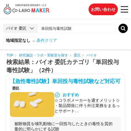
お問い合わせ
地域指定なし
条件クリア
TOP
研究施設・ラボ・実験室を探す
委託
バイオ
検索結果：バイオ 委託カテゴリ「単回投与
毒性試験」（2件）
【急性毒性試験】単回投与毒性試験など対応可
委託
おすすめ
☆コラボメーカーを通すメリット☆
・製品開発に伴う外注業務をまるっ
とサポート
・抗菌・抗ウイルス試験・安全性試
験・有効性試験などもまとめて受託
被験物質を哺乳動物に一回投与したときの毒性を質的
可能
量的に明らかにする試験