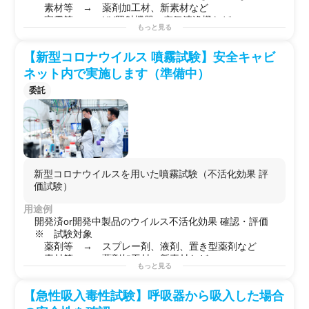
素材等 → 薬剤加工材、新素材など
家電等 → UV照射機器、空気清浄機など
もっと見る
【新型コロナウイルス 噴霧試験】安全キャビ
ネット内で実施します（準備中）
委託
新型コロナウイルスを用いた噴霧試験（不活化効果 評
価試験）
用途例
開発済or開発中製品のウイルス不活化効果 確認・評価
※ 試験対象
薬剤等 → スプレー剤、液剤、置き型薬剤など
素材等 → 薬剤加工材、新素材など
もっと見る
家電等 → UV照射機器、空気清浄機など
【急性吸入毒性試験】呼吸器から吸入した場合