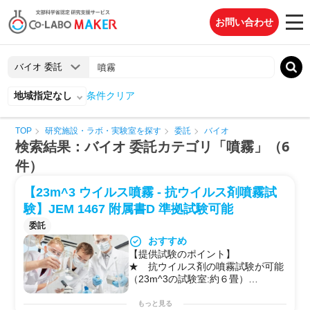
お問い合わせ
地域指定なし
条件クリア
TOP
研究施設・ラボ・実験室を探す
委託
バイオ
検索結果：バイオ 委託カテゴリ「噴霧」（6
件）
【23m^3 ウイルス噴霧 - 抗ウイルス剤噴霧試
験】JEM 1467 附属書D 準拠試験可能
委託
おすすめ
【提供試験のポイント】
★ 抗ウイルス剤の噴霧試験が可能
（23m^3の試験室:約６畳）
★ 浮遊ウイルスに対する不活化効
果など確認・評価試験可能
もっと見る