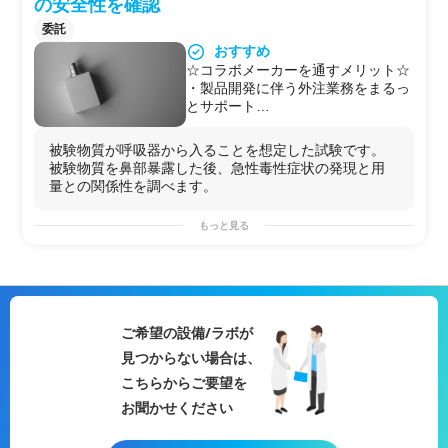
の安全性を確認
委託
おすすめ
☆コラボメーカーを通すメリット☆
・製品開発に伴う外注業務をまるっ
とサポート
・抗菌・抗ウイルス試験・安全性試
験・有効性試験などもまとめて受託
被験物質が呼吸器から入ることを想定した試験です。
可能
被験物質を鼻部暴露した後、急性毒性症状の発現と用
【安全性試験委託サービスのポイン
量との関係性を調べます。
ト】
☆お客様のお困りごとをヒアリン
もっと見る
グ、目的に合わせて試験内容をご提
案
☆具体的な試験内容の決定をサポー
ト
☆コンシェルジュはすでに知見があ
るので、予算・納期に合わせて、複
ご希望の設備/ラボが
数の試験先から最適な試験先をご紹
見つからない場合は、
介
☆複数の試験先とのやり取りをコン
こちらからご要望を
シェルジュが行うので、お客様の業
お聞かせください
務負担軽減
☆エンドユーザー様への説明や試験
結果の取り扱いについてもご相談可