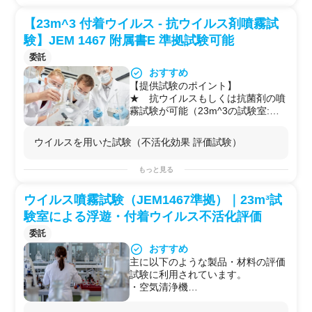
★ 日本電機工業会 JEM 1467 附属
書D に準拠した試験
【23m^3 付着ウイルス - 抗ウイルス剤噴霧試
【試験可能なウイルス】
験】JEM 1467 附属書E 準拠試験可能
★ インフルエンザウイルスA型
★ ヒトコロナウイルス
委託
【試験品例】
おすすめ
次亜塩素酸水等の薬剤噴霧機
【提供試験のポイント】
その他、同様な空間を用いて浮遊ウ
★ 抗ウイルスもしくは抗菌剤の噴
イルスに対する空気清浄機の性能評
霧試験が可能（23m^3の試験室:約
価の試験もご対応可能です。
６畳）
★ 付着ウイルスもしくは菌に対す
ウイルスを用いた試験（不活化効果 評価試験）
る不活化効果など確認・評価試験可
能
もっと見る
★ 日本電機工業会 JEM 1467 附属
書E に準拠した試験
ウイルス噴霧試験（JEM1467準拠）｜23m³試
【試験可能なウイルス、菌】
★ インフルエンザウイルスA型
験室による浮遊・付着ウイルス不活化評価
★ ヒトコロナウイルス
委託
★ 大腸菌
おすすめ
★ 黄色ブドウ球菌
【試験品例】
主に以下のような製品・材料の評価
次亜塩素酸水等の薬剤噴霧機
試験に利用されています。
・空気清浄機
・UV・LED機器
・光触媒製品