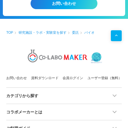
お問い合わせ
能
詳細は製品開発担当者様向け【安全
性試験 委託サービス】もご覧くだ
さい。
【用途例】
☆噴霧して利用する製品の評価
TOP
研究施設・ラボ・実験室を探す
委託
バイオ
☆スプレー製品
☆農薬
など
【概要】
被験物質が呼吸器から入ることを想
定した試験です。被験物質を鼻部暴
露した後、急性毒性症状の発現と用
量との関係性を調べます。
【試験施設の特徴】
お問い合わせ
資料ダウンロード
会員ログイン
ユーザー登録（無料）
GLP適合施設での試験も可能なの
で、医薬品も安心して試験できま
す。
カテゴリから探す
製品特性に合わせて試験内容をご提
案致します。
＊試験先は推進の場合開示させてい
コラボメーカーとは
ただきます。
【試験対象品】
噴霧して利用する製品、ペット用製