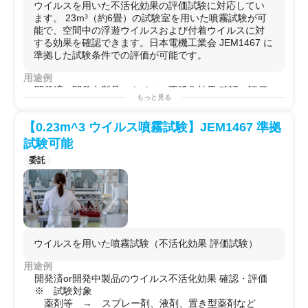
ウイルスを用いた不活化効果の評価試験に対応してい
・除菌装置・除菌水
ます。 23m³（約6畳）の試験室を用いた噴霧試験が可
・抗菌・抗ウイルス素材
能で、空間中の浮遊ウイルスおよび付着ウイルスに対
する効果を確認できます。日本電機工業会 JEM1467 に
準拠した試験条件での評価が可能です。
用途例
開発済or開発中製品のウイルス不活化効果 確認・評価
もっと見る
※ 試験対象
薬剤等 → スプレー剤、液剤、置き型薬剤など
【0.23m^3 ウイルス噴霧試験】JEM1467 準拠
素材等 → 薬剤加工材、新素材など
家電等 → UV照射機器、空気清浄機など
試験可能
委託
ウイルスを用いた噴霧試験（不活化効果 評価試験）
用途例
開発済or開発中製品のウイルス不活化効果 確認・評価
※ 試験対象
薬剤等 → スプレー剤、液剤、置き型薬剤など