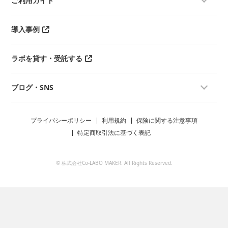
ご利用ガイド
品、医薬品、医薬部外品、工業製
品、化学物質...etc
【試験】
被験物質が呼吸器から入ることを想
導入事例
定した試験です。被験物質を鼻部暴
露した後、急性毒性症状の発現と用
量との関係性を調べます。
ラボを貸す・受託する
OECD403ガイドライン参照
【使用動物】
ラット
ブログ・SNS
【試験流れ】
（訓化）5日以上
（試験）
＊2 種類の試験法（従来法および C
プライバシーポリシー
利用規約
保険に関する注意事項
× t 法）があり、複数の暴露時間で
特定商取引法に基づく表記
の評価が必要な規制ニーズまたは科
学的ニーズがある場合は C × t 法を
用います。
© 株式会社Co-LABO MAKER. All Rights Reserved.
被験物質を鼻部に4時間暴露しま
す。その際に、暴露条件（チャンバ
ー内の空気流量、相対湿度、実測濃
度、被験物質の粒径分布）のモニタ
リング、記録を行います。
最初の 1日は2回以上観察し、その
後は 1 日 1 回計 14 日間観察しま