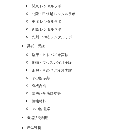
関東 レンタルラボ
北陸・甲信越 レンタルラボ
東海 レンタルラボ
近畿 レンタルラボ
九州・沖縄 レンタルラボ
委託・受託
臨床・ヒト バイオ実験
動物・マウス バイオ実験
細胞・その他 バイオ実験
その他 実験
有機合成
電池化学 実験委託
無機材料
その他 化学
機器訪問利用
産学連携