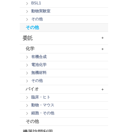
BSL1
動物実験室
その他
その他
委託
+
化学
+
有機合成
電池化学
無機材料
その他
バイオ
+
臨床・ヒト
動物・マウス
細胞・その他
その他