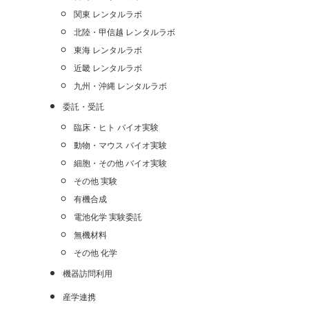
関東 レンタルラボ
北陸・甲信越 レンタルラボ
東海 レンタルラボ
近畿 レンタルラボ
九州・沖縄 レンタルラボ
委託・受託
臨床・ヒト バイオ実験
動物・マウス バイオ実験
細胞・その他 バイオ実験
その他 実験
有機合成
電池化学 実験委託
無機材料
その他 化学
機器訪問利用
産学連携