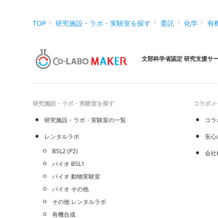
TOP
研究施設・ラボ・実験室を探す
委託
化学
有
文部科学省認定 研究支援サ
研究施設・ラボ・実験室を探す
コラボメ
研究施設・ラボ・実験室の一覧
コラ
レンタルラボ
安心
BSL2 (P2)
会社
バイオ BSL1
バイオ 動物実験室
バイオ その他
その他 レンタルラボ
有機合成