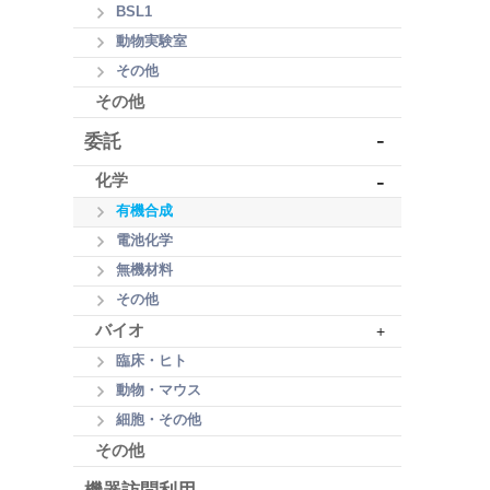
BSL1
動物実験室
その他
その他
-
委託
-
化学
有機合成
電池化学
無機材料
その他
バイオ
+
臨床・ヒト
動物・マウス
細胞・その他
その他