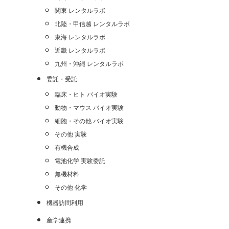
関東 レンタルラボ
北陸・甲信越 レンタルラボ
東海 レンタルラボ
近畿 レンタルラボ
九州・沖縄 レンタルラボ
委託・受託
臨床・ヒト バイオ実験
動物・マウス バイオ実験
細胞・その他 バイオ実験
その他 実験
有機合成
電池化学 実験委託
無機材料
その他 化学
機器訪問利用
産学連携