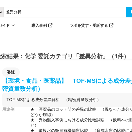
ガイド
導入事例
ラボを貸す・受託する
検索結果：化学 委託カテゴリ「差異分析」（1件）
委託
【環境・食品・医薬品】 TOF-MSによる成分
密質量数分析）
TOF-MSによる成分差異解析 （精密質量数分析）
用途例
★ 医薬品のロット間の差異の比較 （異なった成分
どうか確認）
★ 異物混入事例における成分比較試験 （飲料への
ど）
★ 環境水の微量有機物質比較 （育成水質の比較に