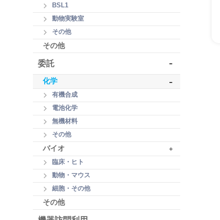
BSL1
動物実験室
その他
その他
-
委託
-
化学
有機合成
電池化学
無機材料
その他
バイオ
+
臨床・ヒト
動物・マウス
細胞・その他
その他