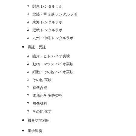
関東 レンタルラボ
北陸・甲信越 レンタルラボ
東海 レンタルラボ
近畿 レンタルラボ
九州・沖縄 レンタルラボ
委託・受託
臨床・ヒト バイオ実験
動物・マウス バイオ実験
細胞・その他 バイオ実験
その他 実験
有機合成
電池化学 実験委託
無機材料
その他 化学
機器訪問利用
産学連携