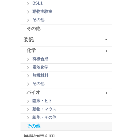
BSL1
動物実験室
その他
その他
-
委託
化学
+
有機合成
電池化学
無機材料
その他
バイオ
+
臨床・ヒト
動物・マウス
細胞・その他
その他