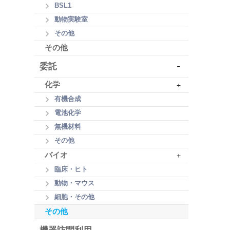
BSL1
動物実験室
その他
その他
-
委託
化学
+
有機合成
電池化学
無機材料
その他
バイオ
+
臨床・ヒト
動物・マウス
細胞・その他
その他