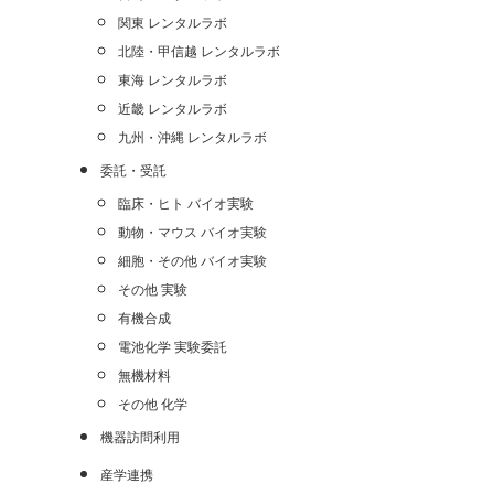
関東 レンタルラボ
北陸・甲信越 レンタルラボ
東海 レンタルラボ
近畿 レンタルラボ
九州・沖縄 レンタルラボ
委託・受託
臨床・ヒト バイオ実験
動物・マウス バイオ実験
細胞・その他 バイオ実験
その他 実験
有機合成
電池化学 実験委託
無機材料
その他 化学
機器訪問利用
産学連携