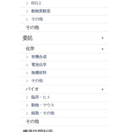
BSL1
動物実験室
その他
その他
委託
+
化学
+
有機合成
電池化学
無機材料
その他
バイオ
+
臨床・ヒト
動物・マウス
細胞・その他
その他