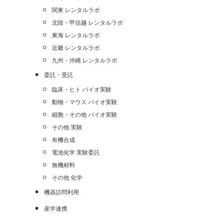
関東 レンタルラボ
北陸・甲信越 レンタルラボ
東海 レンタルラボ
近畿 レンタルラボ
九州・沖縄 レンタルラボ
委託・受託
臨床・ヒト バイオ実験
動物・マウス バイオ実験
細胞・その他 バイオ実験
その他 実験
有機合成
電池化学 実験委託
無機材料
その他 化学
機器訪問利用
産学連携