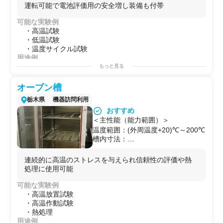
安全増し装備：水素ガス検知、槽内
運転可能で電池評価用の安全増し装備も付帯
圧検知
可能な実験例
・高温試験
・低温試験
・温度サイクル試験
用途例
・第2のラボとして！
もっと見る
・研究プロジェクトを始める前の予備実験などに！
・自社で行えないサイドプロジェクトを行う場としての
オーブン槽
使用
栃木県
機器訪問利用
各温度域での温度ストレスによる製品特性、物性の劣化
おすすめ
評価
＜主性能（能力範囲）＞
温度範囲：(外周温度+20)℃～200℃
槽内寸法：
W800×D800×H1200[mm]
開口部寸法(配線等出入り口) Φ100
連続的に高温のストレスを与えられ信頼性の評価や熱
㎜×4
処理に使用可能
可能な実験例
・高温放置試験
・高温作動試験
・熱処理
用途例