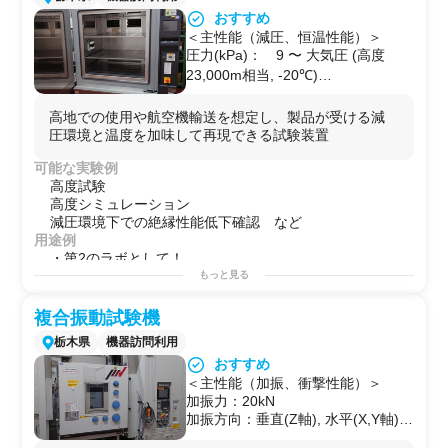
高温と低温の短時間ストレスを与え、製品特性、物性の
おすすめ
劣化評価
＜主性能（減圧、恒温性能）＞
圧力(kPa)： 9 〜 大気圧 (高度
23,000m相当, -20℃)
温度(℃)： -20 ～ +80
槽内寸法(mm)：
高地での使用や航空機輸送を想定し、製品が受ける減
W800×D800×H709
圧環境と温度を加味して再現できる試験装置
圧力下降時間： 大気圧 → 11.6ｋ
Pa, 60分以内で安定
可能な実験例
高度試験
高度シミュレーション
減圧環境下での絶縁性能低下確認 など
用途例
・第2のラボとして！
・研究プロジェクトを始める前の予備実験などに！
もっと見る
・自社で行えないサイドプロジェクトを行う場としての
使用
複合振動試験機
栃木県
機器訪問利用
おすすめ
＜主性能（加振、衝撃性能）＞
加振力：20kN
加振方向：垂直(Z軸), 水平(X,Y軸)
加振テーブルサイズ：500 × 500