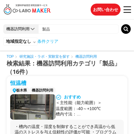
お問い合わせ
地域指定なし
条件クリア
TOP
研究施設・ラボ・実験室を探す
機器訪問利用
検索結果：機器訪問利用カテゴリ「製品」
（16件）
恒温槽
栃木県
機器訪問利用
おすすめ
＜主性能（能力範囲）＞
温度範囲：-40～+100℃
槽内寸法：
W1150×D700×H700[mm]
開口部寸法(配線等出入り口) Φ100
・槽内の温度・湿度を制御することができ高温から低
㎜×2
温のストレスを与え信頼性の評価が可能 ・プログラム