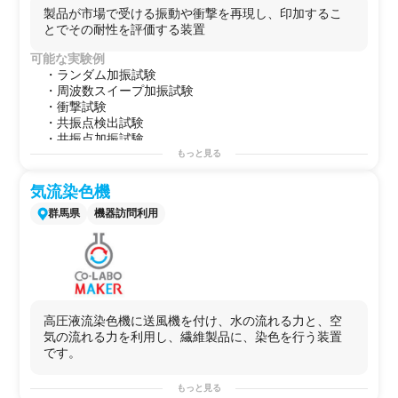
mm
製品が市場で受ける振動や衝撃を再現し、印加するこ
周波数：5～2000Hz
とでその耐性を評価する装置
＜副性能（恒温槽）＞
恒温槽サイズ(mm)：内寸 W850 ×
可能な実験例
D950 × H900
・ランダム加振試験
温度制御(℃)： -40 〜 +150
・周波数スイープ加振試験
湿度制御(%RH)： 30 〜 95
・衝撃試験
・共振点検出試験
・共振点加振試験
用途例
もっと見る
・第2のラボとして！
・研究プロジェクトを始める前の予備実験などに！
気流染色機
・自社で行えないサイドプロジェクトを行う場としての
群馬県
機器訪問利用
使用
高圧液流染色機に送風機を付け、水の流れる力と、空
気の流れる力を利用し、繊維製品に、染色を行う装置
です。
もっと見る