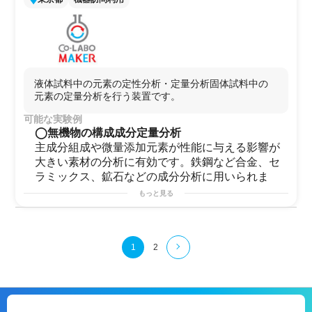
※組織により上記実験ができない場合がございます。
液体試料中の元素の定性分析・定量分析固体試料中の
元素の定量分析を行う装置です。
可能な実験例
◯無機物の構成成分定量分析
主成分組成や微量添加元素が性能に与える影響が
大きい素材の分析に有効です。鉄鋼など合金、セ
ラミックス、鉱石などの成分分析に用いられま
す。
もっと見る
◯環境規制物質の検査
RoHSなどによる環境規制物質（鉛、水銀、カド
ミウムなど）の規制濃度は、例えばカドミウムの
1
2
場合は100ppmなど、測定対象重量に対し微量で
す。 これらの微量成分定量分析に有効です。土壌
や産業廃液、製品の一部などが分析対象です。