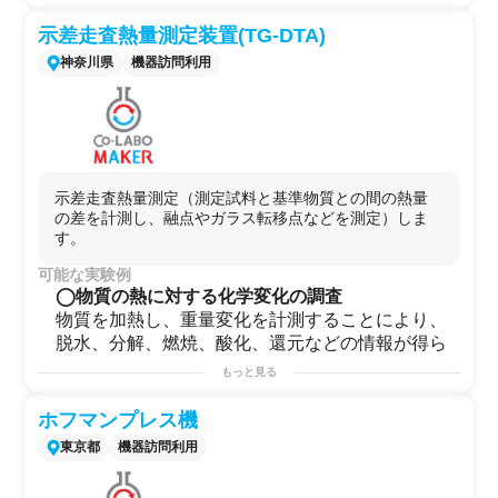
示差走査熱量測定装置(TG-DTA)
神奈川県
機器訪問利用
示差走査熱量測定（測定試料と基準物質との間の熱量
の差を計測し、融点やガラス転移点などを測定）しま
す。
可能な実験例
◯物質の熱に対する化学変化の調査
物質を加熱し、重量変化を計測することにより、
脱水、分解、燃焼、酸化、還元などの情報が得ら
れます。例えば金属を大気雰囲気で加熱すると、
もっと見る
酸素と反応して酸化物を形成する温度の情報が得
られます。さらに高い温度まで加熱することによ
ホフマンプレス機
り、酸素の脱離する還元温度を確認できるなど、
東京都
機器訪問利用
熱に対する挙動の情報が得られます。