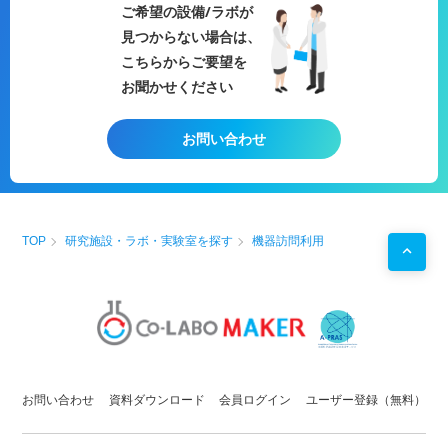
◯生体試料に含まれる金属などの定量分析
ご希望の設備/ラボが
体内に蓄積された重金属などが毛髪や爪、骨など
見つからない場合は、
に排出される場合があります。これらを溶かして
こちらからご要望を
分析、定量化することが可能です。
お聞かせください
◯食品中の汚染物質濃度検出
消費者の健康保護のために食品の汚染物質に対す
お問い合わせ
る基準値が設けられており、例えば米に含まれる
カドミウムの場合は0.4 ppm（mg/kg）以下と定め
られています。これら食品の低濃度汚染物質検査
に用いられることがあります。
TOP
研究施設・ラボ・実験室を探す
機器訪問利用
※組織により上記実験ができない場合がございます。
お問い合わせ
資料ダウンロード
会員ログイン
ユーザー登録（無料）