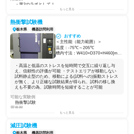
・第2のラボとして！
・研究プロジェクトを始める前の予備実験などに！
もっと見る
・自社で行えないサイドプロジェクトを行う場としての
使用
熱衝撃試験機
高温度域での温度ストレスによる製品特性、物性の劣化
栃木県
機器訪問利用
評価
おすすめ
＜主性能（能力範囲）＞
温度：-75℃～205℃
槽内寸法：W410×D370×H460[mm]
試験品最大重量：30kg
開口部寸法(配線等出入り口)：Φ50
・高温と低温のストレスを短時間で交互に繰り返し与
㎜×1
え、信頼性の評価が可能 ・テストエリアが移動しない
試料静止型のため、移動による(試料への)振動ストレス
が無く、より正確な試験結果が得られ、試料の移し換
えも不要の為、試験時間を短縮することが可能
可能な実験例
熱衝撃試験
用途例
・第2のラボとして！
もっと見る
・研究プロジェクトを始める前の予備実験などに！
・自社で行えないサイドプロジェクトを行う場としての
減圧試験機
使用
栃木県
機器訪問利用