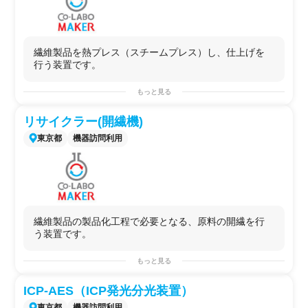
◯物質の熱に対する物理変化の調査
物質を加熱し、重量変化を計測することにより、
昇華、吸着、脱着、蒸発、などの情報が得られま
す。例えば吸着性のあるポーラス材料を加熱する
繊維製品を熱プレス（スチームプレス）し、仕上げを
と、気体の脱離で少しずつ質量が減少し、100度付
行う装置です。
近で水分子の脱離による重量減少がみられるな
ど、材料の吸着能の情報が得られます。
もっと見る
◯物質の相変化温度調査
リサイクラー(開繊機)
示差熱分析により、物質の融解、ガラス転移点、
東京都
機器訪問利用
結晶化、硬化、凝固温度など、相変化する温度が
わかります。
例えば有機物を加熱すると、融解に伴う吸熱ピー
クを確認できます。その他ポリマーの結晶化や硬
化、ガラスの軟化点などの情報が得られます。
繊維製品の製品化工程で必要となる、原料の開繊を行
◯複雑な混合物の組成推定
う装置です。
あらかじめ構成成分がわかっている材料の熱挙動
がわかっていれば、データから成分含有量や比率
もっと見る
の情報がえられます。例えば食品やセメントやゴ
ムなど工業製品に対して使われることがありま
ICP-AES（ICP発光分光装置）
す。
東京都
機器訪問利用