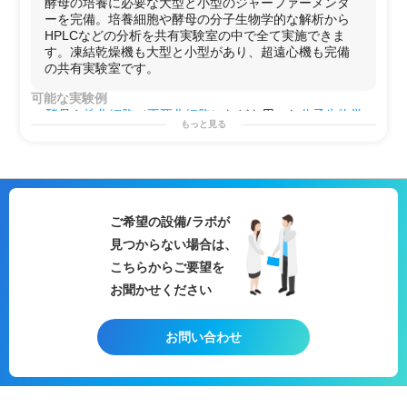
酵母の培養に必要な大型と小型のジャーファーメンタ
計など関連機器も充実
ーを完備。培養細胞や酵母の分子生物学的な解析から
・廃液の処理も施設で対応可
HPLCなどの分析を共有実験室の中で全て実施できま
す。凍結乾燥機も大型と小型があり、超遠心機も完備
の共有実験室です。
可能な実験例
酵母
や
株化細胞
（
不死化細胞
）などを用いた
分子生物学
もっと見る
的な試験、
製剤
学的または
生化学
的な分析の実施が可能
です。
タンパク定量(BCAアッセイ)
/
リアルタイムPCR
/
セルベー
スアッセイ
/
アガロースゲル電気泳動
/
核酸抽出
/
RNA抽
出
/
DNA抽出
/
タンパク質抽出
/
核酸精製
/
エクソソーム精
製
/
in vitro試験
/
プレートベースアッセイ
/
ライブラリー調
ご希望の設備/ラボが
製
/
遺伝子組み換え
/
遺伝子編集(CRISPR-Cas9)
/
ノックダ
見つからない場合は、
ウン実験(siRNA導入)
/
粒度
解析/
粒度分布
測定/
低分子化合
物
の定量解析/他
こちらからご要望を
用途例
お聞かせください
・
酵母
を用いた
エクソソーム
などの
製品
開発の基礎
研究
・
メッセンジャー
レベルでの
遺伝子発現量
の解析
・
培養上清
や
エクソソーム
の
精製
お問い合わせ
・第2のラボとして！
・
研究
プロジェクトを始める前の
予備実験
などに！
・自社で行えない
サイドプロジェクト
を行う場としての
使用