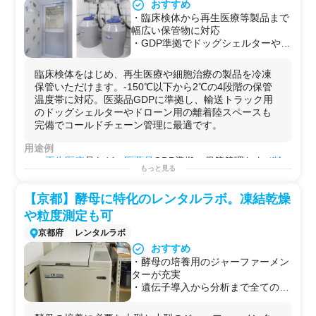
おすすめ
・臨床検体から再生医療等製品まで
幅広い保管物に対応
・GDP準拠でドッグシェルターやド
ローン用ヘリポートなど輸送用の設
備も充実
臨床検体をはじめ、再生医療や細胞治療の製品を冷凍
・輸送管理の委託が可能
保管いただけます。-150℃以下から2℃の4段階の保管
・-150℃以下から2℃の4段階の保管
温度帯に対応。医薬品GDPに準拠し、輸送トラック用
温度帯に対応
のドッグシェルターやドローン用の離着陸スペースも
・自家発電装置も完備で停電などの
完備でコールドチェーン管理に最適です。
リスク管理も徹底
用途例
・
再生医療
品などの
医薬品
GDP準拠の保管管理および
輸
もっと見る
送
【京都】酵母に特化のレンタルラボ。凍結乾燥
や粒度測定も可
京都府
レンタルラボ
おすすめ
・酵母の培養用のジャーファーメン
ターが充実
・遺伝子導入から分析まで全ての解
析が実験室内で完結
・凍結乾燥機、超遠心機、粒度分布