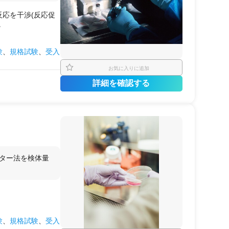
応を干渉(反応促
。
験
、
規格試験
、
受入
お気に入りに追加
詳細を確認する
ルター法を検体量
験
、
規格試験
、
受入