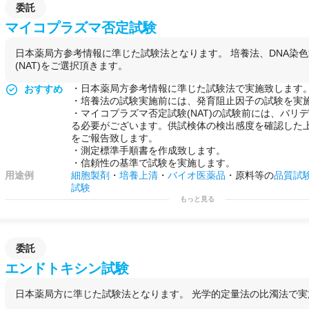
委託
マイコプラズマ否定試験
日本薬局方参考情報に準じた試験法となります。 培養法、DNA染
(NAT)をご選択頂きます。
・日本薬局方参考情報に準じた試験法で実施致します
おすすめ
・培養法の試験実施前には、発育阻止因子の試験を実
・マイコプラズマ否定試験(NAT)の試験前には、バリ
る必要がございます。供試検体の検出感度を確認した
をご報告致します。
・測定標準手順書を作成致します。
・信頼性の基準で試験を実施します。
用途例
細胞製剤
・
培養上清
・
バイオ医薬品
・原料等の
品質試
試験
もっと見る
委託
エンドトキシン試験
日本薬局方に準じた試験法となります。 光学的定量法の比濁法で実