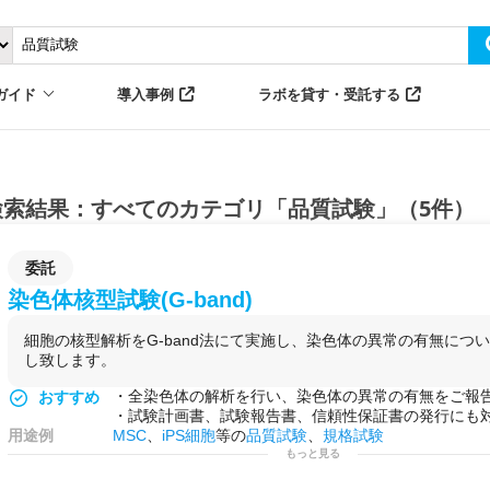
ガイド
導入事例
ラボを貸す・受託する
検索結果：すべてのカテゴリ「品質試験」（5件）
委託
染色体核型試験(G-band)
細胞の核型解析をG-band法にて実施し、染色体の異常の有無につ
し致します。
・全染色体の解析を行い、染色体の異常の有無をご報
おすすめ
・試験計画書、試験報告書、信頼性保証書の発行にも
用途例
MSC
、
iPS細胞
等の
品質試験
、
規格試験
もっと見る