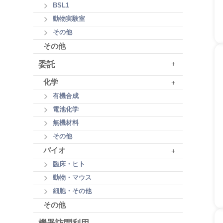
BSL1
動物実験室
その他
その他
委託
+
化学
+
有機合成
電池化学
無機材料
その他
バイオ
+
臨床・ヒト
動物・マウス
細胞・その他
その他