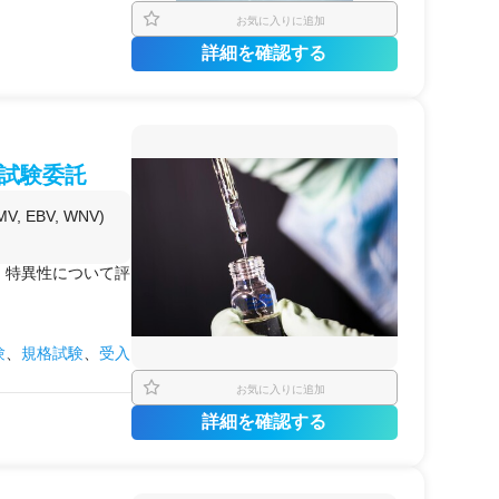
お気に入りに追加
詳細を確認する
定試験委託
, EBV, WNV)
、特異性について評
験
、
規格試験
、
受入
お気に入りに追加
詳細を確認する