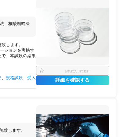
色法、核酸増幅法
。
施致します。
デーションを実施す
上で、本試験の結果
お気に入りに追加
験
、
規格試験
、
受入
詳細を確認する
施致します。