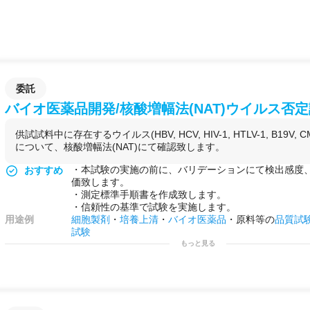
委託
バイオ医薬品開発/核酸増幅法(NAT)ウイルス否
供試試料中に存在するウイルス(HBV, HCV, HIV-1, HTLV-1, B19V, CMV
について、核酸増幅法(NAT)にて確認致します。
・本試験の実施の前に、バリデーションにて検出感度
おすすめ
価致します。
・測定標準手順書を作成致します。
・信頼性の基準で試験を実施します。
用途例
細胞製剤
・
培養上清
・
バイオ医薬品
・原料等の
品質試
試験
もっと見る