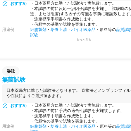
・日本薬局方に準じた試験法で実施致します。
おすすめ
・本試験の前に反応干渉因子試験を実施し、試験時の反
進、または阻害)する因子の有無を事前に確認致します
・測定標準手順書を作成致します。
・信頼性の基準で試験を実施します。
用途例
細胞製剤
・
培養上清
・
バイオ医薬品
・原料等の
品質試
試験
もっと見る
委託
無菌試験
日本薬局方に準じた試験法となります。 直接法とメンブランフィ
や性状によりご選択頂きます。
・日本薬局方に準じた試験法で実施致します。
おすすめ
・本試験の前に手法の適合性試験を実施致します。
・測定標準手順書を作成致します。
・信頼性の基準で試験を実施します。
用途例
細胞製剤
・
培養上清
・
バイオ医薬品
・原料等の
品質試