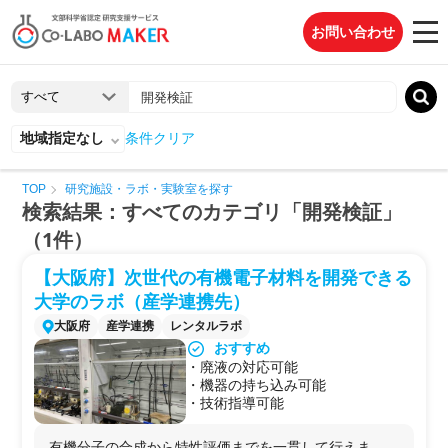
お問い合わせ
地域指定なし
条件クリア
TOP
研究施設・ラボ・実験室を探す
検索結果：すべてのカテゴリ「開発検証」
（1件）
【大阪府】次世代の有機電子材料を開発できる
大学のラボ（産学連携先）
大阪府
産学連携
レンタルラボ
おすすめ
・廃液の対応可能
・機器の持ち込み可能
・技術指導可能
有機分子の合成から特性評価までを一貫して行えま