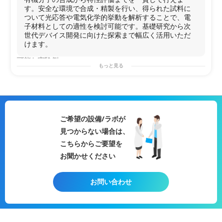
す。安全な環境で合成・精製を行い、得られた試料に
ついて光応答や電気化学的挙動を解析することで、電
子材料としての適性を検討可能です。基礎研究から次
世代デバイス開発に向けた探索まで幅広く活用いただ
けます。
可能な実験例
もっと見る
・有機
分子
の合成・
精製
・パイ系化合物の合成、評価
・酸化還元挙動や
電気化学
的安定性の解析
・
分子
の光応答・電気応答挙動のその場観察
・電子材料としての適性検討や基礎デバイス評価
用途例
ご希望の設備/ラボが
・基礎
研究
の実験
見つからない場合は、
・開発フェーズの検証
・共同
研究
・技術検討
こちらからご要望を
お聞かせください
お問い合わせ