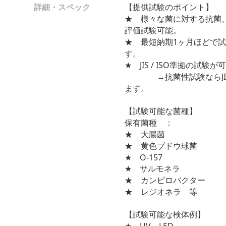
詳細・スペック
【提供試験のポイント】
★ 様々な菌に対する抗菌
評価試験可能。
★ 最短納期1ヶ月ほどで
す。
★ JIS / ISO準拠の試験が
→抗菌性試験ならJIS Z
ます。
【試験可能な菌種】
保有菌種 ：
★ 大腸菌
★ 黄色ブドウ球菌
★ O-157
★ サルモネラ
★ カンピロバクター
★ レジオネラ 等
【試験可能な検体例】