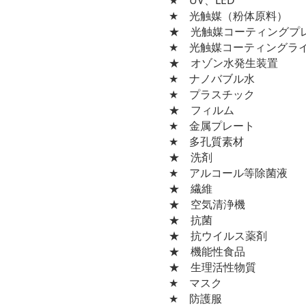
★ UV、LED
★ 光触媒（粉体原料）
★ 光触媒コーティングプ
★ 光触媒コーティングラ
★ オゾン水発生装置
★ ナノバブル水
★ プラスチック
★ フィルム
★ 金属プレート
★ 多孔質素材
★ 洗剤
★ アルコール等除菌液
★ 繊維
★ 空気清浄機
★ 抗菌
★ 抗ウイルス薬剤
★ 機能性食品
★ 生理活性物質
★ マスク
★ 防護服