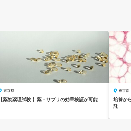
東京都
東京都
【薬効薬理試験 】薬・サプリの効果検証が可能
培養か
託