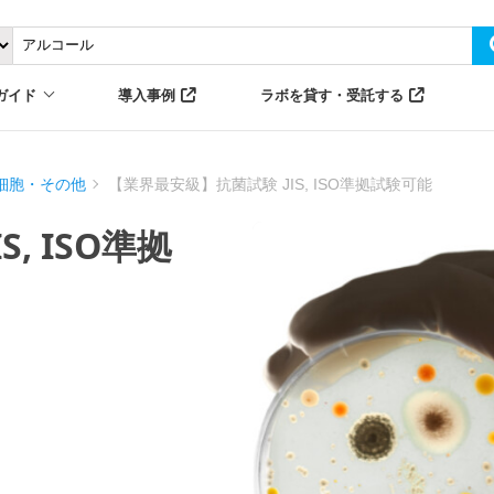
ガイド
導入事例
ラボを貸す・受託する
細胞・その他
【業界最安級】抗菌試験 JIS, ISO準拠試験可能
, ISO準拠