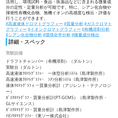
活用し、環境試料・食品・医薬品などに含まれる微量成
分の定性・定量分析が可能です。特に、シアン化合物や
揮発性有機化合物、無機イオンの高感度な検出・評価を
行うことができます。
#高速液体クロマトグラフィー
#質量分析
#ガスクロマト
グラフィー
#イオンクロマトグラフィー
#有機溶剤分析
#シアン化合物分析
#環境化学分析
#微量成分検出
詳細・スペック
実験設備
ドラフトチャンバー（有機溶剤）（ダルトン）
実験台（ダルトン）
高速液体ｸﾛﾏﾄｸﾞﾗﾌｨｰ 一体型分析ｼｽﾃﾑ（島津製作所）
高速液体ｸﾛﾏﾄｸﾞﾗﾌｨｰ ｼｱﾝ分析ｼｽﾃﾑ（島津製作所）
液体ｸﾛﾏﾄｸﾞﾗﾌィー質量分析計（アジレント・テクノロジ
ー）
ｶﾞｽｸﾛﾏﾄｸﾞﾗﾌ・質量分析計(PT-GCMS）（島津製作所・
GLサイエンス）
ｶﾞｽｸﾛﾏﾄｸﾞﾗﾌ・質量分析計（島津製作所）
ｲｵﾝｸﾛﾏﾄｸﾞﾗﾌｨｰ（東ソー株式会社）