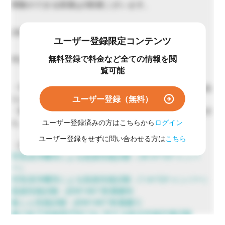
実験のできる部屋は3部屋ございます。
2名～5名程度
ユーザー登録限定コンテンツ
無料登録で料金など全ての情報を閲
平日9:00～17:00
覧可能
・年末年始や連休等は専有でご利用いただける場合もあ
ユーザー登録（無料）
りますので、まずはご相談ください。
・臨床検体の持ち込み、遺伝子組み換え実験はできませ
ん。
ユーザー登録済みの方はこちらから
ログイン
ユーザー登録をせずに問い合わせる方は
こちら
・試験の受託も可能です。
空気清浄機等による脱臭性能試験（30 m^3チャンバ
ー）
空気清浄機等による脱臭性能試験（1 m^3チャンバー）
脱臭性能試験（JEM1467 附属書B)
集じん性能試験（JEM1467 附属書C)
微小粒子状物質(PM2.5)に対する除去性能評価試験