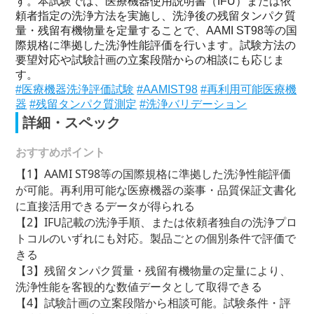
す。本試験では、医療機器使用説明書（IFU）または依
頼者指定の洗浄方法を実施し、洗浄後の残留タンパク質
量・残留有機物量を定量することで、AAMI ST98等の国
際規格に準拠した洗浄性能評価を行います。試験方法の
要望対応や試験計画の立案段階からの相談にも応じま
す。
#医療機器洗浄評価試験
#AAMIST98
#再利用可能医療機
器
#残留タンパク質測定
#洗浄バリデーション
詳細・スペック
おすすめポイント
【1】AAMI ST98等の国際規格に準拠した洗浄性能評価
が可能。再利用可能な医療機器の薬事・品質保証文書化
に直接活用できるデータが得られる
【2】IFU記載の洗浄手順、または依頼者独自の洗浄プロ
トコルのいずれにも対応。製品ごとの個別条件で評価で
きる
【3】残留タンパク質量・残留有機物量の定量により、
洗浄性能を客観的な数値データとして取得できる
【4】試験計画の立案段階から相談可能。試験条件・評