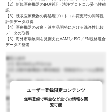
【2】新規医療機器のIFU検証・洗浄プロトコル妥当性確
認
【3】既販医療機器の再処理プロトコル変更時の同等性
評価データ取得
【4】医療機器の改良・派生品開発における洗浄性比較
データの取得
【5】海外市場展開を見据えたAAMI／ISO／EN規格適合
データの整備
◆受入条件
【1】受付対応は平日のみ
【2】試験対象機器の事前確認・現物送付ルールは要相
談
【3】適用規格・洗浄プロトコル・対応可能な医療機器
カテゴリは事前相談（IFUの提示が望ましい）
ユーザー登録限定コンテンツ
◆対応できないこと
無料登録で料金など全ての情報を閲
【1】営業時間外（土日祝・夜間）の試験実施は不可
覧可能
【2】臨床検体の取り扱い不可