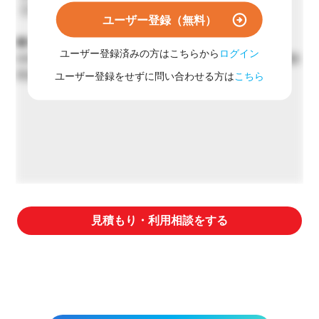
【3】遺伝子組換え検体の取り扱い不可
ユーザー登録（無料）
◆海外対応等その他
ユーザー登録済みの方はこちらから
ログイン
AAMI ST98のほか、ISO・EN等の国際規格に基づく試験
実施が可能
ユーザー登録をせずに問い合わせる方は
こちら
見積もり・利用相談をする