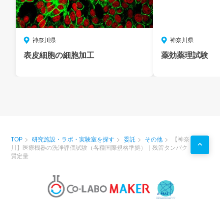
神奈川県
神奈川県
表皮細胞の細胞加工
薬効薬理試験
TOP
研究施設・ラボ・実験室を探す
委託
その他
【神奈
川】医療機器の洗浄評価試験（各種国際規格準拠）｜残留タンパク
質定量