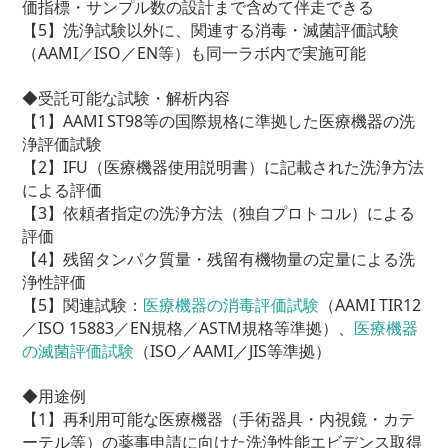
価指標・サンプル数の設計まで含めて伴走できる
【5】洗浄試験以外に、関連する消毒・滅菌評価試験
（AAMI／ISO／EN等）も同一ラボ内で実施可能
◆受託可能な試験・解析内容
【1】AAMI ST98等の国際規格に準拠した医療機器の洗
浄評価試験
【2】IFU（医療機器使用説明書）に記載された洗浄方法
による評価
【3】依頼者指定の洗浄方法（独自プロトコル）による
評価
【4】残留タンパク質量・残留有機物量の定量による洗
浄性評価
【5】関連試験：
医療機器の消毒評価試験
（AAMI TIR12
／ISO 15883／EN規格／ASTM規格等準拠）、
医療機器
の滅菌評価試験
（ISO／AAMI／JIS等準拠）
◆用途例
【1】再利用可能な医療機器（手術器具・内視鏡・カテ
ーテル等）の薬事申請に向けた洗浄性能エビデンス取得