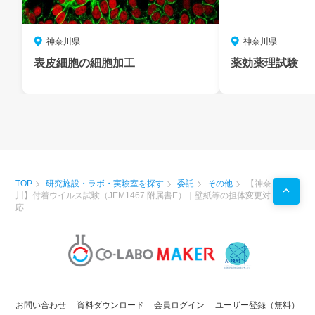
神奈川県
神奈川県
表皮細胞の細胞加工
薬効薬理試験
TOP
研究施設・ラボ・実験室を探す
委託
その他
【神奈
川】付着ウイルス試験（JEM1467 附属書E）｜壁紙等の担体変更対
応
お問い合わせ
資料ダウンロード
会員ログイン
ユーザー登録（無料）