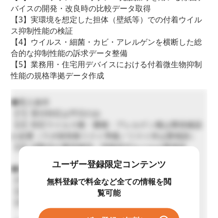
バイスの開発・改良時の比較データ取得
【3】実環境を想定した担体（壁紙等）での付着ウイル
ス抑制性能の検証
【4】ウイルス・細菌・カビ・アレルゲンを横断した総
合的な抑制性能の訴求データ整備
【5】業務用・住宅用デバイスにおける付着微生物抑制
性能の規格準拠データ作成
◆受入条件
【1】受付対応は平日のみ
【2】対応ウイルス種・菌種・アレルゲン種は事前確認
が必要（ラボ保有株リスト準拠／リスト外は要相談）
【3】試験品の事前確認・現物送付ルールは要相談
ユーザー登録限定コンテンツ
◆対応できないこと
【1】営業時間外（土日祝・夜間）の試験実施は不可
無料登録で料金など全ての情報を閲
【2】臨床検体の取り扱い不可
覧可能
【3】遺伝子組換え検体の取り扱い不可