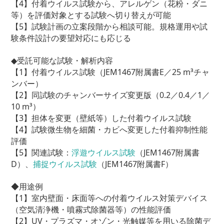
【4】付着ウイルス試験から、アレルゲン（花粉・ダニ
等）を評価対象とする試験へ切り替えが可能
【5】試験計画の立案段階から相談可能。規格運用や試
験条件設計の要望対応にも応じる
◆受託可能な試験・解析内容
【1】付着ウイルス試験（JEM1467附属書E／25 m³チャ
ンバー）
【2】同試験のチャンバーサイズ変更版（0.2／0.4／1／
10 m³）
【3】担体を変更（壁紙等）した付着ウイルス試験
【4】試験微生物を細菌・カビへ変更した付着抑制性能
評価
【5】関連試験：
浮遊ウイルス試験
（JEM1467附属書
D）、
捕捉ウイルス試験
（JEM1467附属書F）
◆用途例
【1】室内壁面・床面等への付着ウイルス対策デバイス
（空気清浄機・噴霧式除菌器等）の性能評価
【2】UV・プラズマ・オゾン・光触媒等を用いる除菌デ