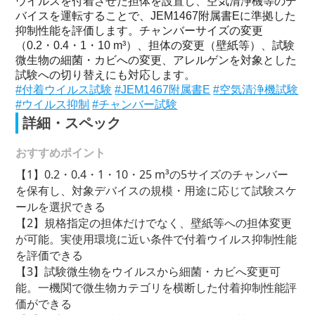
ウイルスを付着させた担体を設置し、空気清浄機等のデ
バイスを運転することで、JEM1467附属書Eに準拠した
抑制性能を評価します。チャンバーサイズの変更
（0.2・0.4・1・10 m³）、担体の変更（壁紙等）、試験
微生物の細菌・カビへの変更、アレルゲンを対象とした
試験への切り替えにも対応します。
#付着ウイルス試験
#JEM1467附属書E
#空気清浄機試験
#ウイルス抑制
#チャンバー試験
詳細・スペック
おすすめポイント
【1】0.2・0.4・1・10・25 m³の5サイズのチャンバー
を保有し、対象デバイスの規模・用途に応じて試験スケ
ールを選択できる
【2】規格指定の担体だけでなく、壁紙等への担体変更
が可能。実使用環境に近い条件で付着ウイルス抑制性能
を評価できる
【3】試験微生物をウイルスから細菌・カビへ変更可
能。一機関で微生物カテゴリを横断した付着抑制性能評
価ができる