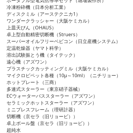
ポータブル型電気伝導率セット（堀場製作所）
冷凍粉砕機（日本分析工業）
ディスクミル（アーステクニカ1）
ワンダークラッシャー（大阪ケミカル）
上皿天びん（OHAUS）
卓上型自動精密切断機（Struers）
スーパーオイルフリーベビコン（日立産機システム）
定温乾燥器（ヤマト科学）
溶出試験振とう機（タイテック）
遠心機（アズワン）
プラスチックカッティングミル（大阪ケミカル）
マイクロピペット各種（10μ～10ml）（ニチリョー）
ホットプレート（三商）
多連式スターラー（東京硝子器械）
ECウォーターバススターラー（アズワン）
セラミックホットスターラー（アズワン）
ミニプレスフレーム（理研計器）
切断機（京セラ（旧リョービ））
卓上ボール盤（京セラ（旧リョービ））
超純水