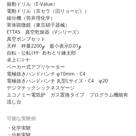
振動ドリル（E-Value）
電動ドリル（京セラ（旧リョービ））
縮分機（筒井理化学）
実体顕微鏡（東京硝子器械）
ETTAS 真空乾燥器（Vシリーズ）
真空ポンプセット
天秤 秤量2200ℊ 最小表示0.01ℊ
自転・公転ﾐｷｻｰ あわとり練太郎
卓上ﾐﾆｺｰﾀｰ
ベーカー式アプリケーター
電極抜きハンドパンチ φ10mm・C4
電極抜きハンドパンチ 丸型Lサイズ・C4 φ20
デジマチックシックネスゲージ
エコノミー電気炉 ガス置換タイプ プログラム機能有
流し台
可能な実験例
・化学実験
・分析実験