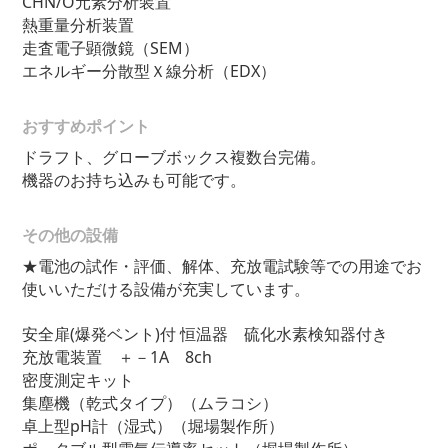
CHN/O元素分析装置
熱重量分析装置
走査電子顕微鏡（SEM）
エネルギー分散型Ｘ線分析（EDX）
おすすめポイント
ドラフト、グローブボックス複数台完備。
機器のお持ち込みも可能です。
その他の設備
★電池の試作・評価、解体、充放電試験等での用途でお
使いいただける設備が充実しています。
安全扉(爆発ベント)付 恒温器 硫化水素検知器付き
充放電装置 ＋－1A 8ch
密度測定キット
集塵機（乾式タイプ）（ムラコシ）
卓上型pH計（湿式）（堀場製作所）