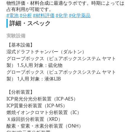
物性評価・材料合成に最適なラボです。時期によっては
占有利用が可能です。
#電池
#分析
#材料評価
#化学
#化学薬品
詳細・スペック
実験設備
【基本設備】
湿式ドラフトチャンバー（ダルトン）
グローブボックス（ピュアボックスシステム ヤマト
製） 1.5人用 対象：硫化物
グローブボックス（ピュアボックスシステム ヤマト
製） 1人用 対象：液体LIB
【分析装置】
ICP発光分光分析装置（ICP-AES）
ICP質量分析装置（ICP-MS）
燃焼イオンクロマト分析装置（IC）
Ｘ線回折分析装置（XRD）
酸素・窒素・水素分析装置（ONH）