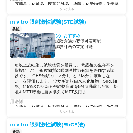
医薬品・化粧品・医薬部外品・農薬・化学物質・化学製
品
もっと見る
※固体の場合、微粉末状でご提供いただきたく存じま
す。
in vitro 眼刺激性試験(STE試験)
委託
おすすめ
試験方法の要望対応可能
試験計画の立案可能
角膜上皮細胞に被験物質を暴露し、暴露後の生存率を
指標にして、被験物質の眼刺激性の有無を評価する試
験です。 GHS分類の「区分1」と「区分に該当しな
い」を評価します。 ウサギ角膜由来株化細胞（SIRC細
胞）に5%及び0.05%被験物質液を5分間曝露した後、培
地をMTT培地に置き換えてMTT反応さ...
用途例
医薬品・化粧品・医薬部外品・農薬・化学物質・化学製
品
もっと見る
in vitro 眼刺激性試験(RhCE法)
委託