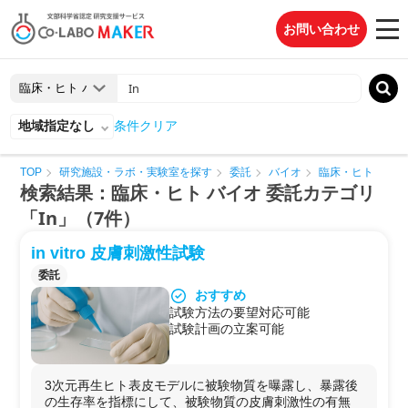
お問い合わせ
地域指定なし
条件クリア
TOP
研究施設・ラボ・実験室を探す
委託
バイオ
臨床・ヒト
検索結果：臨床・ヒト バイオ 委託カテゴリ
「In」（7件）
in vitro 皮膚刺激性試験
委託
おすすめ
試験方法の要望対応可能
試験計画の立案可能
3次元再生ヒト表皮モデルに被験物質を曝露し、暴露後
の生存率を指標にして、被験物質の皮膚刺激性の有無