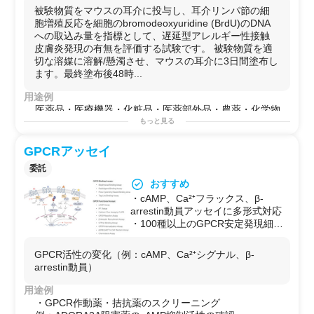
被験物質をマウスの耳介に投与し、耳介リンパ節の細
胞増殖反応を細胞のbromodeoxyuridine (BrdU)のDNA
への取込み量を指標として、遅延型アレルギー性接触
皮膚炎発現の有無を評価する試験です。 被験物質を適
切な溶媒に溶解/懸濁させ、マウスの耳介に3日間塗布し
ます。最終塗布後48時...
用途例
医薬品・医療機器・化粧品・医薬部外品・農薬・化学物
質・化学製品
もっと見る
GPCRアッセイ
委託
おすすめ
・cAMP、Ca²⁺フラックス、β-
arrestin動員アッセイに多形式対応
・100種以上のGPCR安定発現細胞
株保有（要相談）
・GPCR作動薬・拮抗薬のスクリー
GPCR活性の変化（例：cAMP、Ca²⁺シグナル、β-
ニング、ドーズレスポンス評価が可
arrestin動員）
能
・FRET/BRETシステムやルシフェ
用途例
ラーゼレポーター対応も可能
・GPCR作動薬・拮抗薬のスクリーニング
・試験方法の要望対応可能