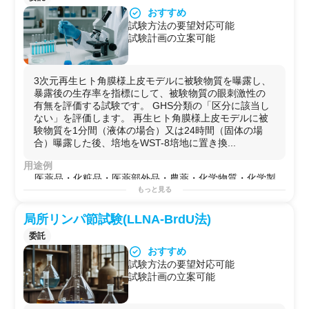
おすすめ
試験方法の要望対応可能
試験計画の立案可能
3次元再生ヒト角膜様上皮モデルに被験物質を曝露し、
暴露後の生存率を指標にして、被験物質の眼刺激性の
有無を評価する試験です。 GHS分類の「区分に該当し
ない」を評価します。 再生ヒト角膜様上皮モデルに被
験物質を1分間（液体の場合）又は24時間（固体の場
合）曝露した後、培地をWST-8培地に置き換...
用途例
医薬品・化粧品・医薬部外品・農薬・化学物質・化学製
品
もっと見る
局所リンパ節試験(LLNA-BrdU法)
委託
おすすめ
試験方法の要望対応可能
試験計画の立案可能