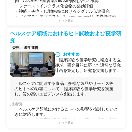
例：ADORA2A阻害薬のcAMP抑制活性の確認
・試験計画の立案可能
・ファーストインクラス化合物の薬効評価
・神経・炎症・代謝疾患におけるシグナル伝達研究
・バイアス型アゴニスト（biased agonist）の機能評価
もっと見る
ヘルスケア領域におけるヒト試験および疫学研
究
委託
産学連携
おすすめ
・臨床試験や疫学研究に精通する医
師が、研究目的に応じた適切な研究
計画を策定し、研究を実施します。
・ヘルスケア領域における多様なテ
ーマに柔軟に対応します(肌、内臓
ヘルスケアに関連する食品、多様な製品やサービス等
脂肪、ストレス、アンケート調査
のヒトへの影響について、臨床試験や疫学研究を実施
等)。
し、質の高いエビデンスを創出します。
・データ管理は治験にも使用されて
いるEDCシステムを利用し信頼性の
用途例
高い研究を実施します。
・ヘルスケア領域におけるヒトへの影響を検討したいと
・研究相談にも応じます。
きに対応します。
・どういった研究を行えばわからない時にも柔軟に対応
もっと見る
します。