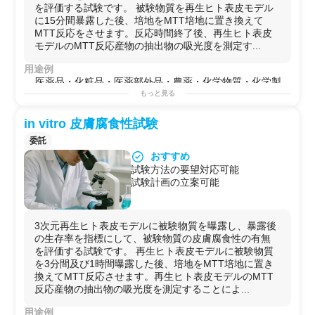
を評価する試験です。 被験物質を再生ヒト表皮モデル
に15分間暴露した後、培地をMTT培地に置き換えて
MTT反応をさせます。反応時間終了後、再生ヒト表皮
モデルのMTT反応産物の抽出物の吸光度を測定す...
用途例
医薬品・化粧品・医薬部外品・農薬・化学物質・化学製
品
もっと見る
※固体の場合、微粉末状でご提供いただきたく存じま
す。
in vitro 皮膚腐食性試験
委託
おすすめ
試験方法の要望対応可能
試験計画の立案可能
3次元再生ヒト表皮モデルに被験物質を曝露し、暴露後
の生存率を指標にして、被験物質の皮膚腐食性の有無
を評価する試験です。 再生ヒト表皮モデルに被験物質
を3分間及び1時間曝露した後、培地をMTT培地に置き
換えてMTT反応させます。再生ヒト表皮モデルのMTT
反応産物の抽出物の吸光度を測定することによ...
用途例