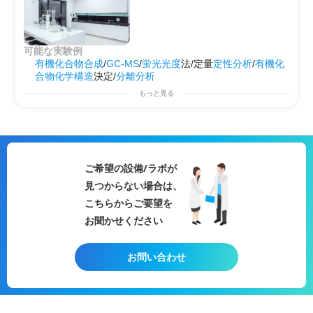
可能な実験例
有機化合物合成
/
GC-MS
/
蛍光光度
法/定量
定性分析
/
有機化
合物
化学構造
決定/
分離分析
もっと見る
ご希望の設備/ラボが
見つからない場合は、
こちらからご要望を
お聞かせください
お問い合わせ