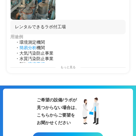
レンタルできるラボ付工場
用途例
・環境測定機関
・
簡易分析
機関
・大気汚染防止事業
・水質汚染防止事業
・製缶
溶接
工場
もっと見る
・組立
工場
・
脱脂
洗浄
工場
他
ご希望の設備/ラボが
見つからない場合は、
こちらからご要望を
お聞かせください