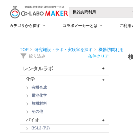
カテゴリから探す
コラボメーカーとは
ご利用
TOP
研究施設・ラボ・実験室を探す
機器訪問利用
絞り込み
条件クリア
レンタルラボ
+
化学
+
有機合成
電池化学
無機材料
その他
バイオ
+
BSL2 (P2)