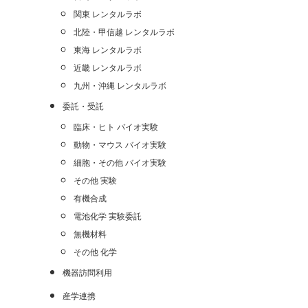
関東 レンタルラボ
北陸・甲信越 レンタルラボ
東海 レンタルラボ
近畿 レンタルラボ
九州・沖縄 レンタルラボ
委託・受託
臨床・ヒト バイオ実験
動物・マウス バイオ実験
細胞・その他 バイオ実験
その他 実験
有機合成
電池化学 実験委託
無機材料
その他 化学
機器訪問利用
産学連携