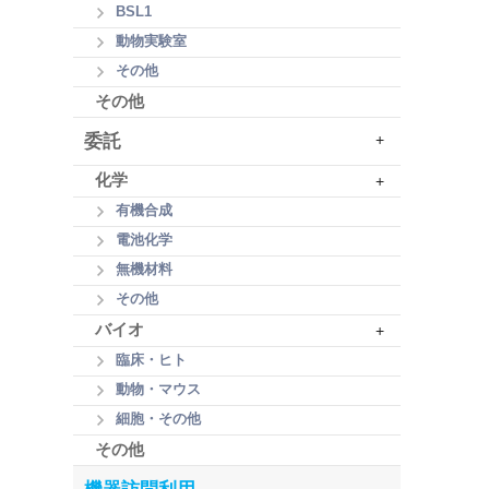
BSL1
動物実験室
その他
その他
委託
+
化学
+
有機合成
電池化学
無機材料
その他
バイオ
+
臨床・ヒト
動物・マウス
細胞・その他
その他