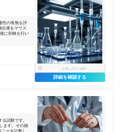
毒性の有無を評
抽出液をマウス
了後に剖検を行い
お気に入りに追加
詳細を確認する
する試験です。
）します。その抽
ロニーを計数し