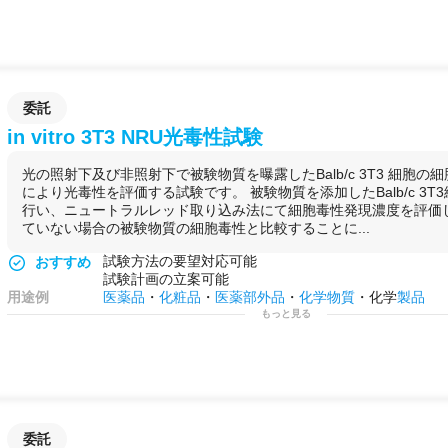
委託
in vitro 3T3 NRU光毒性試験
光の照射下及び非照射下で被験物質を曝露したBalb/c 3T3 細胞の
により光毒性を評価する試験です。 被験物質を添加したBalb/c 3T
行い、ニュートラルレッド取り込み法にて細胞毒性発現濃度を評価
ていない場合の被験物質の細胞毒性と比較することに...
試験方法の要望対応可能
おすすめ
試験計画の立案可能
用途例
医薬品
・
化粧品
・
医薬部外品
・
化学物質
・化学
製品
もっと見る
委託