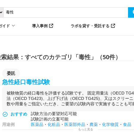
ガイド
導入事例
ラボを貸す・受託する
検索結果：すべてのカテゴリ「毒性」（50件）
委託
急性経口毒性試験
被験物質の経口毒性を評価する試験です。 固定用量法（OECD TG4
法（OECD TG423)、上げ下げ法（OECD TG425)、又はスクリ
数や用量をご指定いただき、ご要望の試験内容で実施することも可
試験方法の要望対応可能
おすすめ
試験計画の立案可能
用途例
医薬品
・
化粧品
・
医薬部外品
・
農薬
・
化学物質
・
食品
もっと見る