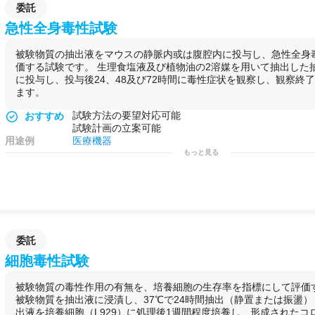
委託
急性全身毒性試験
被験物質の抽出液をマウスの静脈内或は腹腔内に投与し、急性全身
価する試験です。 生理食塩液及び植物油の2溶媒を用いて抽出した
に投与し、投与後24、48及び72時間に毒性症状を観察し、観察終
ます。
試験方法の要望対応可能
おすすめ
試験計画の立案可能
用途例
医療機器
もっと見る
委託
細胞毒性試験
被験物質の毒性作用の有無を、培養細胞の生存率を指標にして評価
被験物質を抽出液に浸漬し、37℃で24時間抽出（静置または振盪
出液を培養細胞（L929）に処理後1週間程度培養し、形成されたコ