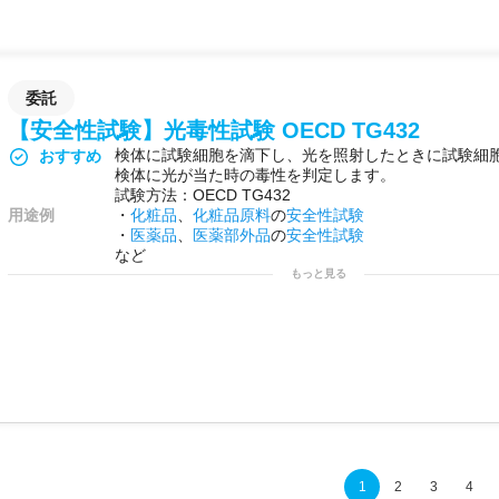
委託
【安全性試験】光毒性試験 OECD TG432
検体に試験細胞を滴下し、光を照射したときに試験細
おすすめ
検体に光が当た時の毒性を判定します。
試験方法：OECD TG432
用途例
・
化粧品
、
化粧品原料
の
安全性試験
・
医薬品
、
医薬部外品
の
安全性試験
など
もっと見る
1
2
3
4