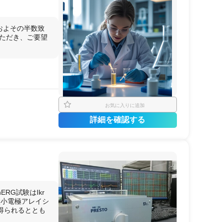
およその半数致
いただき、ご要望
お気に入りに追加
詳細を確認する
RG試験はIkr
微小電極アレイシ
得られるととも