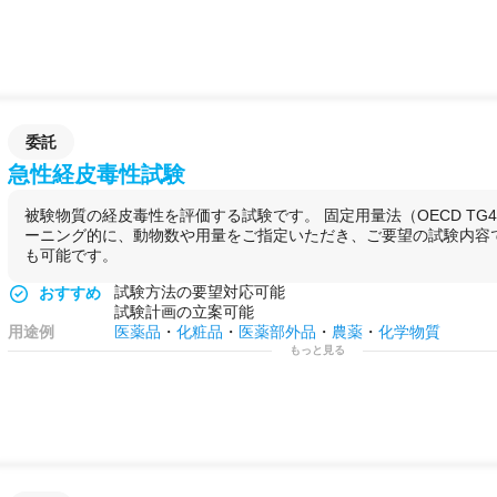
委託
急性経皮毒性試験
被験物質の経皮毒性を評価する試験です。 固定用量法（OECD TG4
ーニング的に、動物数や用量をご指定いただき、ご要望の試験内容
も可能です。
試験方法の要望対応可能
おすすめ
試験計画の立案可能
用途例
医薬品
・
化粧品
・
医薬部外品
・
農薬
・
化学物質
もっと見る