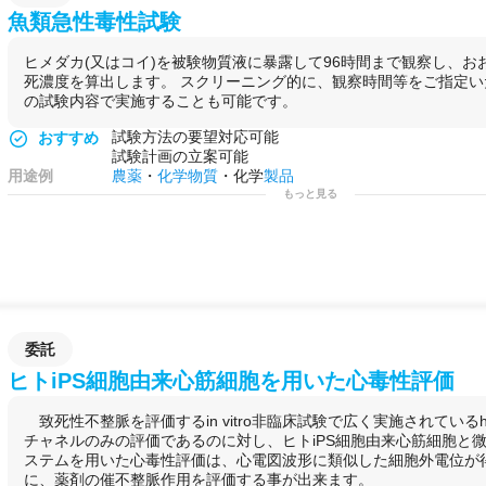
魚類急性毒性試験
ヒメダカ(又はコイ)を被験物質液に暴露して96時間まで観察し、お
死濃度を算出します。 スクリーニング的に、観察時間等をご指定
の試験内容で実施することも可能です。
試験方法の要望対応可能
おすすめ
試験計画の立案可能
用途例
農薬
・
化学物質
・化学
製品
もっと見る
委託
ヒトiPS細胞由来心筋細胞を用いた心毒性評価
致死性不整脈を評価するin vitro非臨床試験で広く実施されているhE
チャネルのみの評価であるのに対し、ヒトiPS細胞由来心筋細胞と
ステムを用いた心毒性評価は、心電図波形に類似した細胞外電位が
に、薬剤の催不整脈作用を評価する事が出来ます。