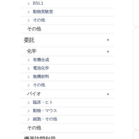
BSL1
動物実験室
その他
その他
委託
+
化学
+
有機合成
電池化学
無機材料
その他
バイオ
+
臨床・ヒト
動物・マウス
細胞・その他
その他