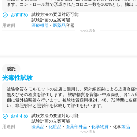
ます。コントロール群で形成されたコロニー数を100%とし、抽出..
試験方法の要望対応可能
おすすめ
試験計画の立案可能
用途例
医療機器
・
医薬品
容器
もっと見る
委託
光毒性試験
被験物質をモルモットの皮膚に適用し、紫外線照射による皮膚炎症
無及びその程度を評価します。 被験物質を背部正中線両側、各1カ
側に紫外線照射を行います。被験物質適用後24、48、72時間に皮
い、非照射部と照射部を比較して評価を行います。
試験方法の要望対応可能
おすすめ
試験計画の立案可能
用途例
医薬品
・
化粧品
・
医薬部外品
・
化学物質
・化学
製品
もっと見る