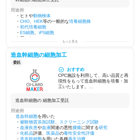
無血清培地使用、多様な細胞種類の
提供、ヒトへの投与など、ご希望に
用途例
合わせた試験内容をご提案致しま
・ヒトや
動物検体
す。
・
CHO
、
HEK
等の一般的な
培養細胞株
独自のネットワークにより、基礎研
・
初代培養細胞
究だけでなく大学やクリニックと連
・
ES細胞
、
iPS細胞
携した臨床試験を実現します。
を用いた
歯髄、間葉系幹細胞、造血幹細胞な
もっと見る
・
皮膚病
研究
どの体性幹細胞や、各種 stem cell
・
化粧品
評価
を用いた再生・細胞医療を実施する
造血幹細胞の細胞加工
・
医薬品
の
毒性安全性評価
お客様より細胞加工の製造受託を行
が可能です。
委託
います。
おすすめ
【可能な試験例など】
CPC施設を利用して、高い品質と再
・ノックダウン細胞や遺伝子編集細
現性をもって造血幹細胞を培養・加
胞の樹立
工いたします。
・癌や老化細胞株を使った細胞増殖
1年以上の連続培養も可能です。
の評価
【提供試験のポイント】
・炎症誘発性・抗炎症性試験
造血幹細胞の 細胞加工受託
無血清培地使用、多様な細胞種類の
・粘液分泌試験
提供、ヒトへの投与など、ご希望に
・ウイルス感染試験
用途例
合わせた試験内容をご提案致しま
・ドラッグデリバリー試験
造血幹細胞
を用いた
す。
・バイオマーカー探索
・
被験物質
添加試験
、
スクリーニング試験
独自のネットワークにより基礎研究
・フローサイトメーターによる解
・
血液
疾患
や
血液
関連の悪性
腫瘍
に関する
研究
だけでなく大学やクリニックと連携
析・ソーティング
・
化粧品
評価、
医薬品
の
毒性安全性評価
した臨床試験を実現します。
※ 「再生医療等安全性確保法」にて
・
造血幹細胞
を用いた各種
再生治療