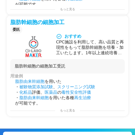
造血幹細胞の培養、製造加工、及び
規定される各種申請業務についても
が可能です。
造血幹細胞を用いた各種実験の受託
サポートさせて頂きます。
もっと見る
も承っています。培養後は凍結加工
を施すため、弊社連携機関にて長期
脂肪幹細胞の細胞加工
保存が可能です。
委託
【可能な試験例など】
・ELISAによる活性の測定、サイト
おすすめ
カイン産出や各種ホルモンの評価
CPC施設を利用して、高い品質と再
・フローサイトメーターによる解
現性をもって脂肪幹細胞を培養・加
析・ソーティング
工いたします。1年以上連続培養も
・GLP安全性試験、有効性試験
可能です。
・その他、動物由来細胞からマウス
【提供試験のポイント】
脂肪幹細胞の細胞加工受託
やヒト検体まで各種実験事例に対応
無血清培地使用、多様な細胞種類の
可能
提供、ヒトへの投与など、ご希望に
用途例
※「再生医療等安全性確保法」にて
合わせた試験内容をご提案致しま
脂肪由来幹細胞
を用いた
規定される各種申請業務についての
す。
・
被験物質
添加試験
、
スクリーニング試験
サポートもさせて頂きます。
独自のネットワークにより基礎研究
・
化粧品
評価、
医薬品
の
毒性安全性評価
だけでなく大学やクリニックと連携
・
脂肪由来幹細胞
を用いた各種
再生治療
した臨床試験を実現します。
が可能です。
脂肪組織から脂肪由来幹細胞を抽
もっと見る
出・培養が可能です。
また、脂肪由来幹細胞を用いた各種
実験の受託も承っています。
培養後は凍結加工を施すため、弊社
連携機関にて長期保存が可能です。