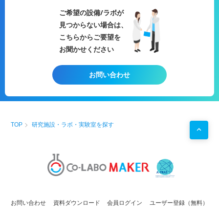
【可能な試験例など】
ご希望の設備/ラボが
・ELISAによる活性の測定、サイト
見つからない場合は、
カイン産出や各種ホルモンの評価。
・フローサイトメーターによる解
こちらからご要望を
析・ソーティング。
お聞かせください
・有効性試験
・その他、動物由来細胞からマウス
やヒト検体まで各種実験事例に対応
お問い合わせ
可能。
※「再生医療等安全性確保法」にて
規定される各種申請業務についての
サポートもさせて頂きます。
【受託の流れ一例】
（1）検体の受け取り
TOP
研究施設・ラボ・実験室を探す
（2）血清の分離
（3）脂肪細胞の切り出しと展着
（4）培養開始、無菌検査の実施
（5）観察とセルカウント
（6）幹細胞の回収と幡種
（7）エンドトキシン検査とマイコ
プラズマ否定試験の実施
お問い合わせ
資料ダウンロード
会員ログイン
ユーザー登録（無料）