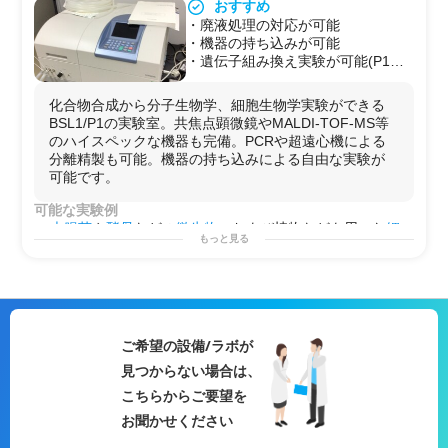
おすすめ
・廃液処理の対応が可能
・機器の持ち込みが可能
・遺伝子組み換え実験が可能(P1、
P1Pの実験が可能)
化合物合成から分子生物学、細胞生物学実験ができる
BSL1/P1の実験室。共焦点顕微鏡やMALDI-TOF-MS等
のハイスペックな機器も完備。PCRや超遠心機による
分離精製も可能。機器の持ち込みによる自由な実験が
可能です。
可能な実験例
大腸菌
や
酵母
などの
微生物
、および植物などを用いた
細
もっと見る
胞生物学
や
分子生物学
的な試験が可能です。また、
蛍光
標識
などの
化学合成
も可能です。
リアルタイムPCR
/
アガロースゲル電気泳動
/
核酸抽
出
/
RNA抽出
/
DNA抽出
/
タンパク質抽出
/
核酸精製
/
プライマ
リーカルチャー
/
in_vitro試験
/
セルベースアッセイ
/
遺伝子
組み換え
/
遺伝子編集
/
CRISPR-Cas9
/
ノックダウン実
ご希望の設備/ラボが
験
/
siRNA導入
/
蛍光染色
/
免疫染色
/
HPLC
/MS/
蛍光標
見つからない場合は、
識
/
PCR
他
用途例
こちらからご要望を
・
メッセンジャー
レベルでの
遺伝子発現量
の解析
お聞かせください
・簡易な
化学合成
と細胞での評価
・
大腸菌
や
ウイルス
での
遺伝子組み換え